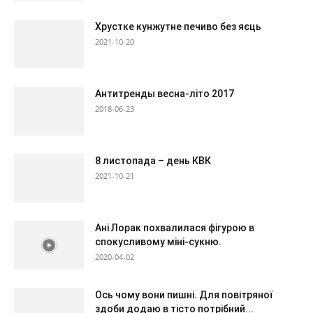
Хрустке кунжутне печиво без яєць
2021-10-20
Антитренды весна-літо 2017
2018-06-23
8 листопада – день КВК
2021-10-21
Ані Лорак похвалилася фігурою в
спокусливому міні-сукню.
2020-04-02
Ось чому вони пишні. Для повітряної
здоби додаю в тісто потрібний...