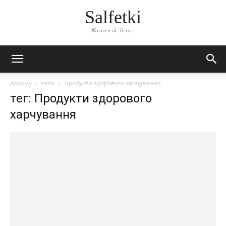
Salfetki
Жіночій блог
додому
теги
Продукти здорового харчування
тег: Продукти здорового
харчування