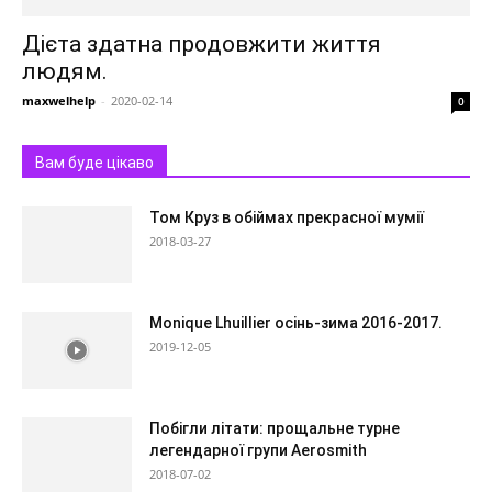
Дієта здатна продовжити життя
людям.
maxwelhelp
-
2020-02-14
0
Вам буде цікаво
Том Круз в обіймах прекрасної мумії
2018-03-27
Monique Lhuillier осінь-зима 2016-2017.
2019-12-05
Побігли літати: прощальне турне
легендарної групи Aerosmith
2018-07-02