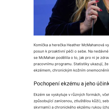
Komička a herečka Heather McMahanová vyp
posun k proaktivní péči o sebe. Na nedáv
se McMahan podělila o to, jak pro ni je zdra
pracovnímu programu. Statistiky ukazují, že 
ekzémem, chronickým kožním onemocněním, 
Pochopení ekzému a jeho účin
Ekzém se vyskytuje v různých formách, včet
způsobující zanícenou, ztluštělou kůži), se
skvrnami) a chronického ekzému rukou (cha