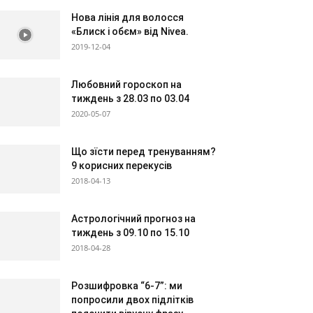
Нова лінія для волосся
«Блиск і обєм» від Nivea.
2019-12-04
Любовний гороскоп на
тиждень з 28.03 по 03.04
2020-05-07
Що зїсти перед тренуванням?
9 корисних перекусів
2018-04-13
Астрологічний прогноз на
тиждень з 09.10 по 15.10
2018-04-28
Розшифровка “6-7”: ми
попросили двох підлітків