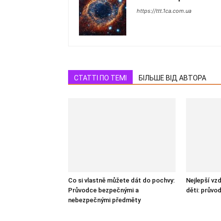
https://ttt.1ca.com.ua
СТАТТІ ПО ТЕМІ
БІЛЬШЕ ВІД АВТОРА
Co si vlastně můžete dát do pochvy:
Nejlepší vzd
Průvodce bezpečnými a
děti: průvo
nebezpečnými předměty