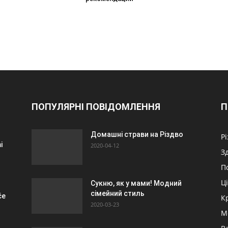
ПОПУЛЯРНІ ПОВІДОМЛЕННЯ
П
Домашні страви на Різдво
Р
i
2020-04-12
З
П
Ц
Сукню, як у мами! Модний
сімейний стиль
če
К
2020-03-23
М