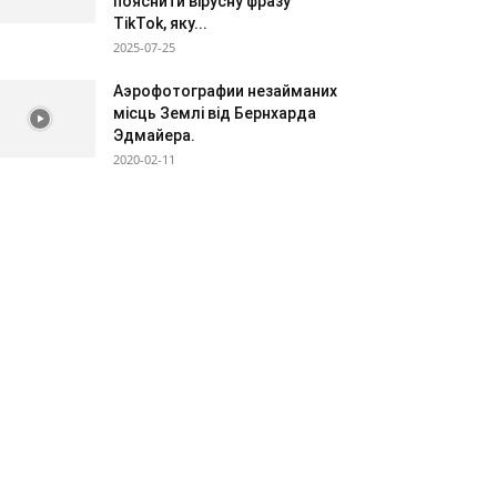
пояснити вірусну фразу
TikTok, яку...
2025-07-25
Аэрофотографии незайманих
місць Землі від Бернхарда
Эдмайера.
2020-02-11