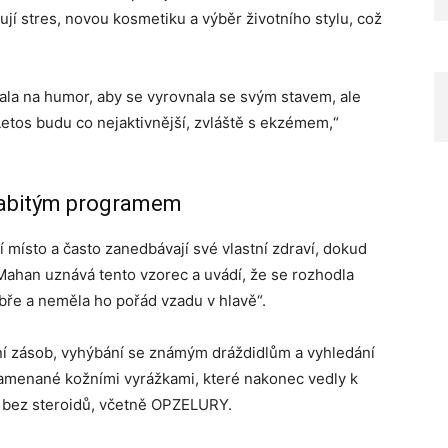
nují stres, novou kosmetiku a výběr životního stylu, což
hala na humor, aby se vyrovnala se svým stavem, ale
Letos budu co nejaktivnější, zvláště s ekzémem,“
nabitým programem
místo a často zanedbávají své vlastní zdraví, dokud
han uznává tento vzorec a uvádí, že se rozhodla
obře a neměla ho pořád vzadu v hlavě“.
lení zásob, vyhýbání se známým dráždidlům a vyhledání
amenané kožními vyrážkami, které nakonec vedly k
 bez steroidů, včetně OPZELURY.