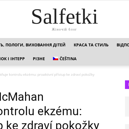
Salfetki
Жіночій блог
ТЬ, ПОЛОГИ, ВИХОВАННЯ ДІТЕЙ
КРАСА ТА СТИЛЬ
ВІДП
ОК І ІНТЕРР
РІЗНЕ
ČEŠTINA
je kontrolu ekzému: proaktivní přístup ke zdraví pokožky
McMahan
ontrolu ekzému:
p ke zdraví pokožky