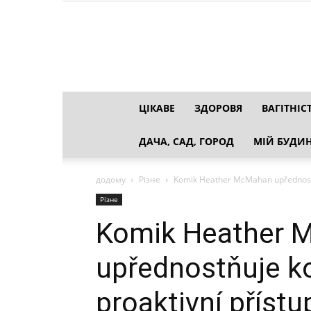
ЦІКАВЕ
ЗДОРОВЯ
ВАГІТНІС
ДАЧА, САД, ГОРОД
МІЙ БУДИН
додому
Різне
Komik Heather McMahan upřednostňu
Різне
Komik Heather 
upřednostňuje k
proaktivní přístu