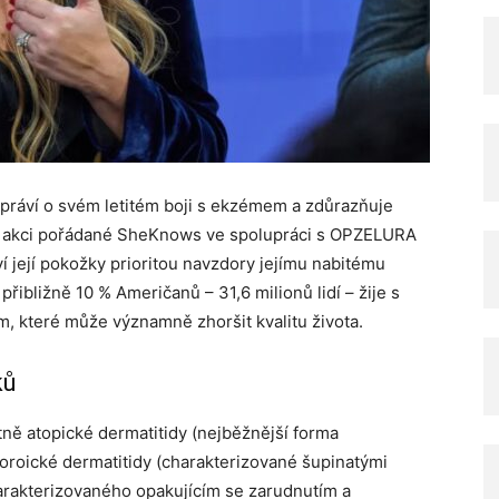
ráví o svém letitém boji s ekzémem a zdůrazňuje
né akci pořádané SheKnows ve spolupráci s OPZELURA
ví její pokožky prioritou navzdory jejímu nabitému
přibližně 10 % Američanů – 31,6 milionů lidí – žije s
které může významně zhoršit kvalitu života.
ků
ně atopické dermatitidy (nejběžnější forma
boroické dermatitidy (charakterizované šupinatými
rakterizovaného opakujícím se zarudnutím a