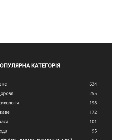
ОПУЛЯРНА КАТЕГОРІЯ
ізне
634
доровя
255
сихологія
198
ікаве
172
раса
101
ода
95