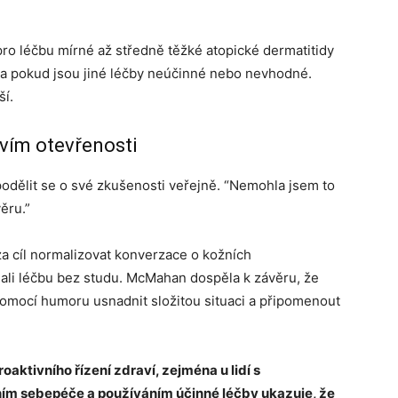
o léčbu mírné až středně těžké atopické dermatitidy
éna pokud jsou jiné léčby neúčinné nebo nevhodné.
ší.
tvím otevřenosti
odělit se o své zkušenosti veřejně. “Nemohla jsem to
ěru.”
za cíl normalizovat konverzace o kožních
ali léčbu bez studu. McMahan dospěla k závěru, že
pomocí humoru usnadnit složitou situaci a připomenout
ktivního řízení zdraví, zejména u lidí s
m sebepéče a používáním účinné léčby ukazuje, že