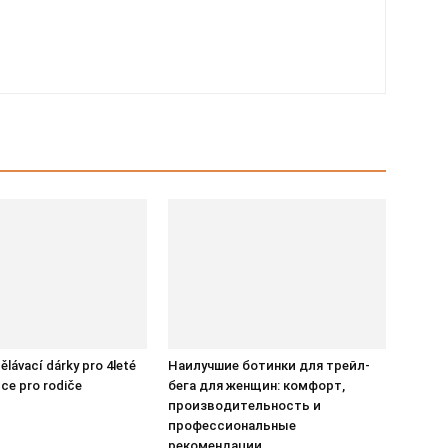
ělávací dárky pro 4leté
Наилучшие ботинки для трейл-
dce pro rodiče
бега для женщин: комфорт,
производительность и
профессиональные
рекомендации