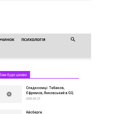
ОЧИНОК
ПСИХОЛОГІЯ
Вам буде цікаво
Спадкоємці: Табаков,
Єфремов, Янковський в GQ.
2020-02-27
Айсберги.