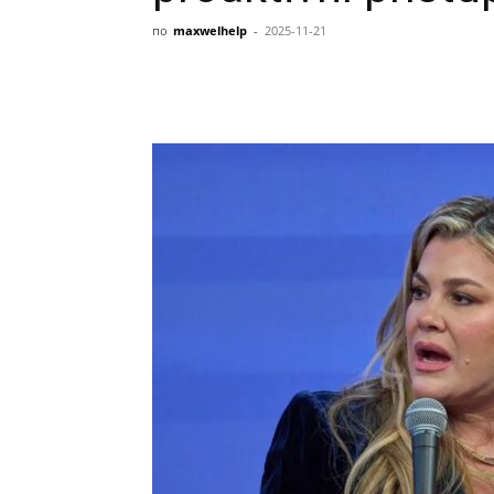
по
maxwelhelp
-
2025-11-21