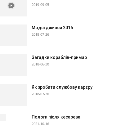
2019-09-05
Модні джинси 2016
2018-07-26
Загадки кораблів-примар
2018-06-30
Як зробити службову карєру
2018-07-30
Пологи після кесарева
2021-10-16