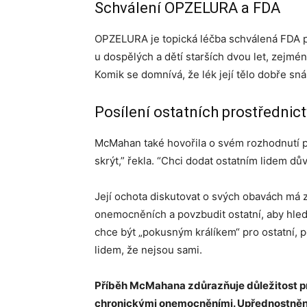
Schválení OPZELURA a FDA
OPZELURA je topická léčba schválená FDA pr
u dospělých a dětí starších dvou let, zejm
Komik se domnívá, že lék její tělo dobře sná
Posílení ostatních prostřednic
McMahan také hovořila o svém rozhodnutí p
skrýt,” řekla. “Chci dodat ostatním lidem dův
Její ochota diskutovat o svých obavách má 
onemocněních a povzbudit ostatní, aby hled
chce být „pokusným králíkem“ pro ostatní, 
lidem, že nejsou sami.
Příběh McMahana zdůrazňuje důležitost proa
chronickými onemocněními. Upřednostnění