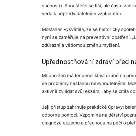
suchostí). Spouštěče se liší, ale často zahr
vede k nepředvídatelným vzplanutím.
McMahan vysvětlila, že se historicky spolé
nyní se zaměřuje na preventivní opatření. „
zdůraznila vědomou změnu myšlení.
Upřednostňování zdraví před 
Mnoho žen má tendenci klást druhé na první 
se problémy nestanou nevyhnutelnými. McMa
aktivně zvládat svůj ekzém, „aby se cítila d
Její přístup zahrnuje praktické úpravy: ba
odborné pomoci. Vzpomíná na dětství pozn
diagnóze ekzému a přechodu na péči o pleť