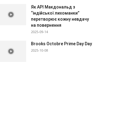
Як АРІ Макдональд з
“індійської лихоманки”
перетворює кожну невдачу
на повернення
2025-09-14
Brooks Octobre Prime Day Day
2025-10-08