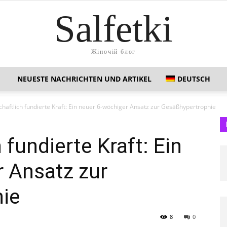
Salfetki
Жіночій блог
NEUESTE NACHRICHTEN UND ARTIKEL
DEUTSCH
haftlich fundierte Kraft: Ein neuer 6-wöchiger Ansatz zur Gesäßhypertrophie
fundierte Kraft: Ein
 Ansatz zur
ie
8
0