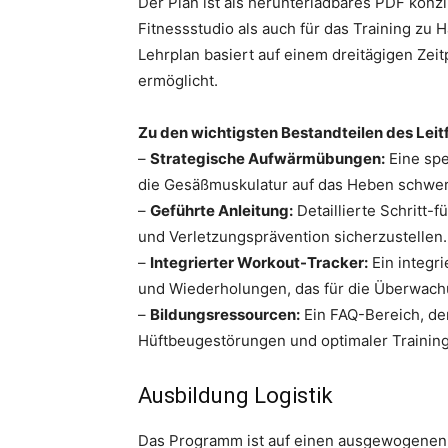
Der Plan ist als herunterladbares PDF konzi
Fitnessstudio als auch für das Training zu
Lehrplan basiert auf einem dreitägigen Zei
ermöglicht.
Zu den wichtigsten Bestandteilen des Lei
–
Strategische Aufwärmübungen:
Eine spe
die Gesäßmuskulatur auf das Heben schwer
–
Geführte Anleitung:
Detaillierte Schritt-f
und Verletzungsprävention sicherzustellen.
–
Integrierter Workout-Tracker:
Ein integr
und Wiederholungen, das für die Überwachun
–
Bildungsressourcen:
Ein FAQ-Bereich, de
Hüftbeugestörungen und optimaler Trainings
Ausbildung Logistik
Das Programm ist auf einen ausgewogenen 