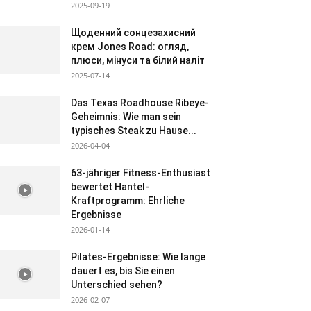
2025-09-19
Щоденний сонцезахисний
крем Jones Road: огляд,
плюси, мінуси та білий наліт
2025-07-14
Das Texas Roadhouse Ribeye-
Geheimnis: Wie man sein
typisches Steak zu Hause...
2026-04-04
63-jähriger Fitness-Enthusiast
bewertet Hantel-
Kraftprogramm: Ehrliche
Ergebnisse
2026-01-14
Pilates-Ergebnisse: Wie lange
dauert es, bis Sie einen
Unterschied sehen?
2026-02-07