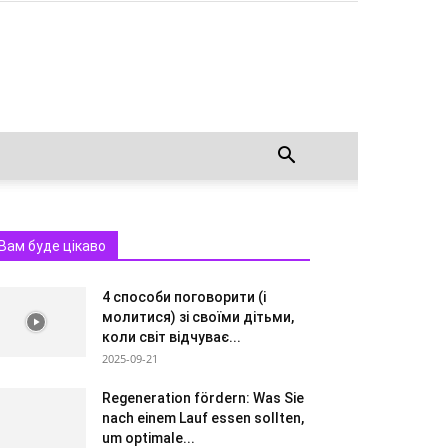
Вам буде цікаво
4 способи поговорити (і
молитися) зі своїми дітьми,
коли світ відчуває...
2025-09-21
Regeneration fördern: Was Sie
nach einem Lauf essen sollten,
um optimale...