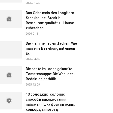
2026-01-26
Das Geheimnis des LongHorn
Steakhouse: Steak in
Restaurantqualität zu Hause
zubereiten
2026-01-31
Die Flamme neu entfachen: Wie
man eine Beziehung mit einem
Ex...
2026-04-16
Die beste im Laden gekaufte
Tomatensuppe: Die Wahl der
Redaktion enthüllt
2025-12-09
13 солодких і солоних
способів використання
найсмачніших фруктів осінь:
конкорд виноград