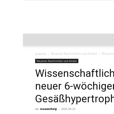
додому
Neueste Nachrichten und Artikel
Wissensc
Neueste Nachrichten und Artikel
Wissenschaftlich 
neuer 6-wöchiger
Gesäßhypertroph
по
maxwelhelp
-
2026-04-25