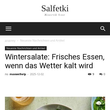
Salfetki
Жіночій блог
додому
Neueste Nachrichten und Artikel
Neueste Nachrichten und Artikel
Wintersalate: Frisches Essen,
wenn das Wetter kalt wird
по
maxwelhelp
-
2025-12-02
9
0