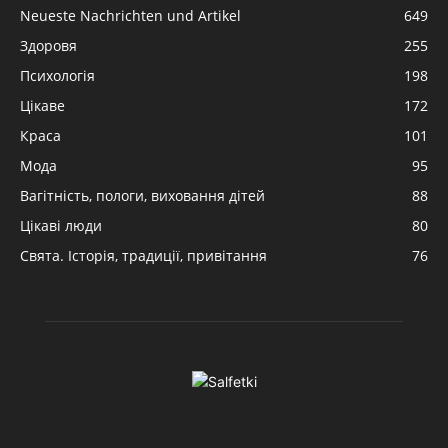
Neueste Nachrichten und Artikel
649
Здоровя
255
Психологія
198
Цікаве
172
Краса
101
Мода
95
Вагітність, пологи, виховання дітей
88
Цікаві люди
80
Свята. Історія, традиції, привітання
76