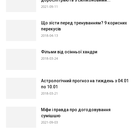
дорослі грають з силіконовими...
2021-09-11
Що зїсти перед тренуванням? 9 корисних
перекусів
2018-04-13
Фільми від осінньої хандри
2018-03-24
Астрологічний прогноз на тиждень з 04.01
по 10.01
2018-03-21
Міфи і правда про догодовування
сумішшю
2021-09-03