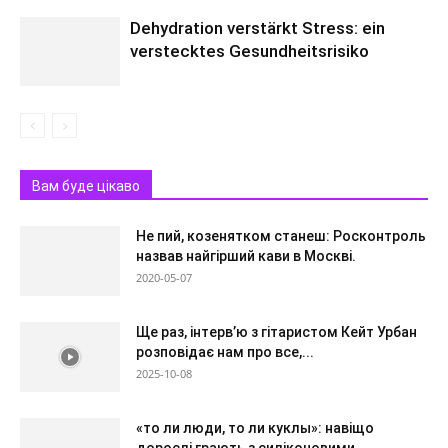
Dehydration verstärkt Stress: ein
verstecktes Gesundheitsrisiko
Вам буде цікаво
Не пий, козенятком станеш: Росконтроль
назвав найгірший кави в Москві.
2020-05-07
Ще раз, інтерв’ю з гітаристом Кейт Урбан
розповідає нам про все,...
2025-10-08
«то ли люди, то ли куклы»: навіщо