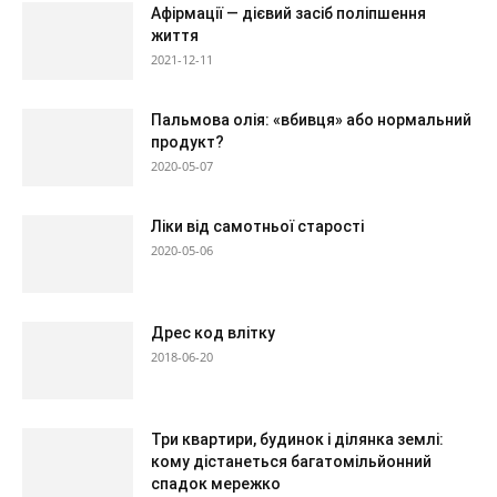
Афірмації — дієвий засіб поліпшення
життя
2021-12-11
Пальмова олія: «вбивця» або нормальний
продукт?
2020-05-07
Ліки від самотньої старості
2020-05-06
Дрес код влітку
2018-06-20
Три квартири, будинок і ділянка землі:
кому дістанеться багатомільйонний
спадок мережко