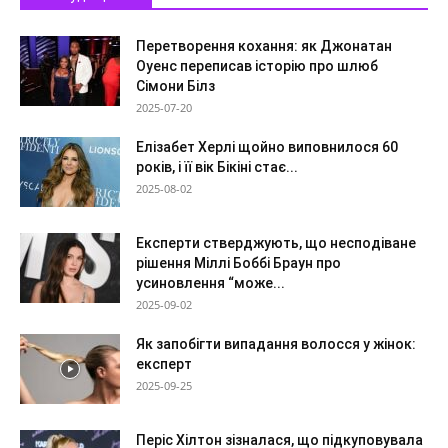
Перетворення кохання: як Джонатан
Оуенс переписав історію про шлюб
Сімони Білз
2025-07-20
Елізабет Херлі щойно виповнилося 60
років, і її вік Бікіні стає...
2025-08-02
Експерти стверджують, що несподіване
рішення Міллі Боббі Браун про
усиновлення “може...
2025-09-02
Як запобігти випадання волосся у жінок:
експерт
2025-09-25
Періс Хілтон зізналася, що підкуповувала