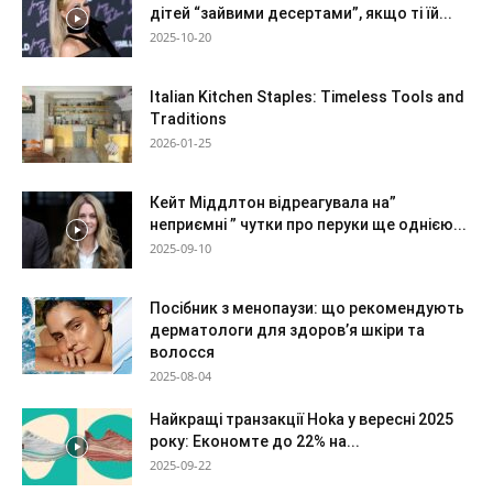
дітей “зайвими десертами”, якщо ті їй...
2025-10-20
Italian Kitchen Staples: Timeless Tools and
Traditions
2026-01-25
Кейт Міддлтон відреагувала на”
неприємні ” чутки про перуки ще однією...
2025-09-10
Посібник з менопаузи: що рекомендують
дерматологи для здоров’я шкіри та
волосся
2025-08-04
Найкращі транзакції Hoka у вересні 2025
року: Економте до 22% на...
2025-09-22