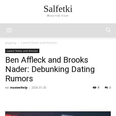
Salfetki
Жіночій блог
додому
Latest News and Articles
Latest News and Articles
Ben Affleck and Brooks
Nader: Debunking Dating
Rumors
по
maxwelhelp
-
2026-01-26
9
0