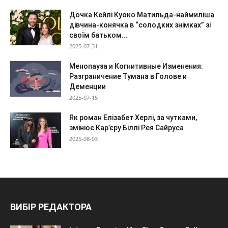
Дочка Кейлі Куоко Матильда-наймиліша
дівчина-конячка в “солодких знімках” зі
своїм батьком...
2025-07-31
Менопауза и Когнитивные Изменения:
Разграничение Тумана в Голове и
Деменции
2025-07-15
Як роман Елізабет Херлі, за чутками,
змінює Кар’єру Біллі Рея Сайруса
2025-08-03
ВИБІР РЕДАКТОРА