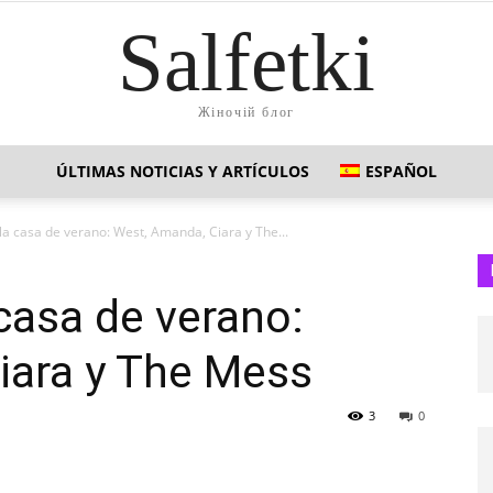
Salfetki
Жіночій блог
ÚLTIMAS NOTICIAS Y ARTÍCULOS
ESPAÑOL
la casa de verano: West, Amanda, Ciara y The...
 casa de verano:
iara y The Mess
3
0