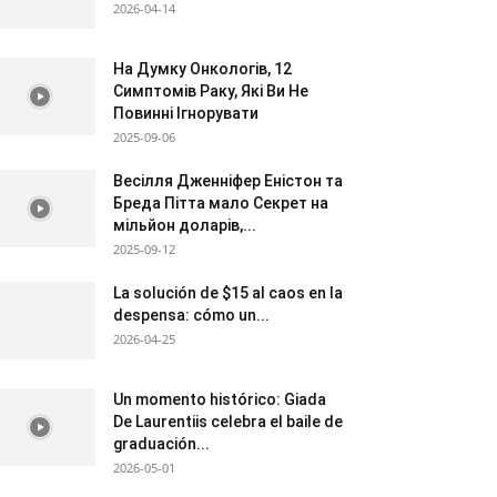
2026-04-14
На Думку Онкологів, 12
Симптомів Раку, Які Ви Не
Повинні Ігнорувати
2025-09-06
Весілля Дженніфер Еністон та
Бреда Пітта мало Секрет на
мільйон доларів,...
2025-09-12
La solución de $15 al caos en la
despensa: cómo un...
2026-04-25
Un momento histórico: Giada
De Laurentiis celebra el baile de
graduación...
2026-05-01