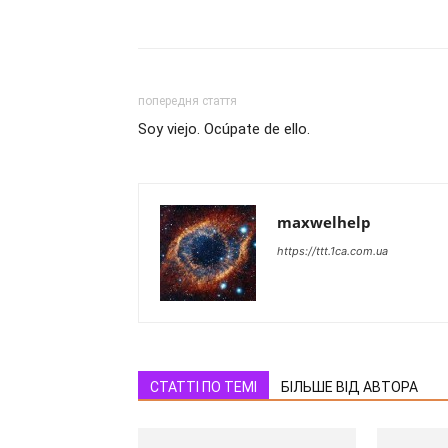
попередня стаття
Soy viejo. Ocúpate de ello.
maxwelhelp
https://ttt.1ca.com.ua
СТАТТІ ПО ТЕМІ
БІЛЬШЕ ВІД АВТОРА