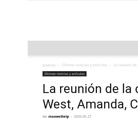
додому
Últimas noticias y artículos
La reunión de 
Últimas noticias y artículos
La reunión de la
West, Amanda, C
по
maxwelhelp
-
2026-05-27