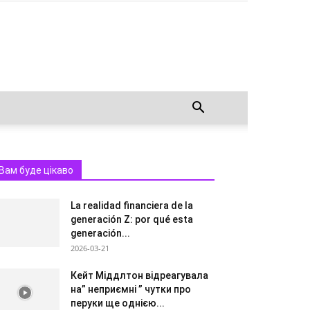
Вам буде цікаво
La realidad financiera de la
generación Z: por qué esta
generación...
2026-03-21
Кейт Міддлтон відреагувала
на” неприємні ” чутки про
перуки ще однією...