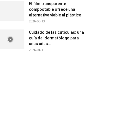
El film transparente
compostable ofrece una
alternativa viable al plástico
2026-03-13
Cuidado de las cutículas: una
guía del dermatólogo para
unas uñas...
2026-01-11