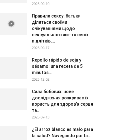
2025-09-10
Правила сексу: батьки
діляться своїми
очікуваннями щодо
сексуального життя своїх
підлітків,...
2025-09-17
Repollo rápido de soja y
sésamo: una receta de 5
minutos...
2025-12-02
Сила бобових: нове
дослідження розкриває їх
користь для здоров’я серця
та...
2025-07-13
¿El arroz blanco es malo para
la salud? Navegando por la...