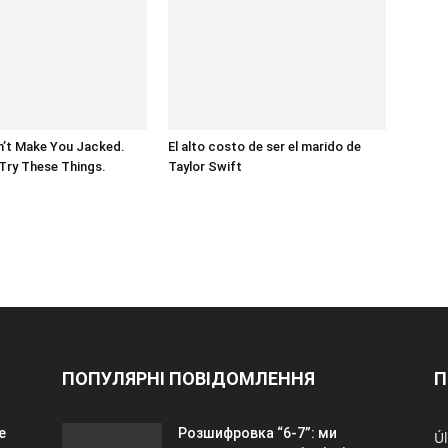
n’t Make You Jacked.
El alto costo de ser el marido de
Try These Things.
Taylor Swift
ПОПУЛЯРНІ ПОВІДОМЛЕННЯ
П
e
Розшифровка “6-7”: ми
Úl