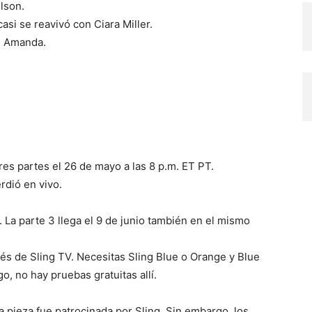
lson.
asi se reavivó con Ciara Miller.
e Amanda.
tres partes el 26 de mayo a las 8 p.m. ET PT.
rdió en vivo.
a. La parte 3 llega el 9 de junio también en el mismo
vés de Sling TV. Necesitas Sling Blue o Orange y Blue
, no hay pruebas gratuitas allí.
 pieza fue patrocinada por Sling. Sin embargo, los