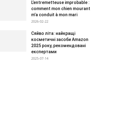
L’entremetteuse improbable :
comment mon chien mourant
m’a conduit à mon mari
2026-02-22
Сяйво літа: найкращі
косметичні засоби Amazon
2025 року, рекомендовані
експертами
2025-07-14