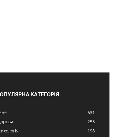
ОПУЛЯРНА КАТЕГОРІЯ
ізне
631
доровя
255
сихологія
198