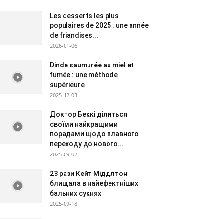
Les desserts les plus
populaires de 2025 : une année
de friandises...
2026-01-06
Dinde saumurée au miel et
fumée : une méthode
supérieure
2025-12-03
Доктор Беккі ділиться
своїми найкращими
порадами щодо плавного
переходу до нового...
2025-09-02
23 рази Кейт Міддлтон
блищала в найефектніших
бальних сукнях
2025-09-18