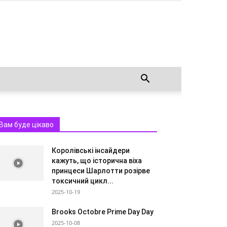
Вам буде цікаво
Королівські інсайдери
кажуть, що історична віха
принцеси Шарлотти розірве
токсичний цикл...
2025-10-19
Brooks Octobre Prime Day Day
2025-10-08