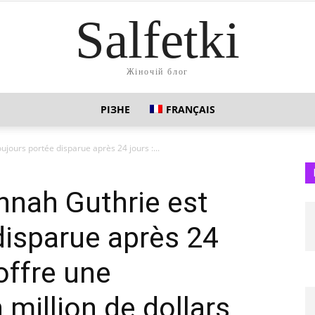
Salfetki
Жіночій блог
РІЗНЕ
FRANÇAIS
jours portée disparue après 24 jours :...
nnah Guthrie est
disparue après 24
 offre une
million de dollars