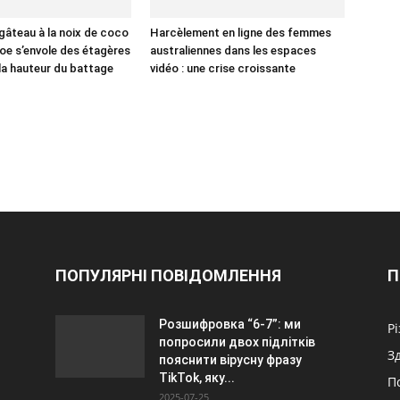
gâteau à la noix de coco
Harcèlement en ligne des femmes
oe s’envole des étagères
australiennes dans les espaces
à la hauteur du battage
vidéo : une crise croissante
ПОПУЛЯРНІ ПОВІДОМЛЕННЯ
П
Розшифровка “6-7”: ми
Р
попросили двох підлітків
З
пояснити вірусну фразу
TikTok, яку...
П
2025-07-25