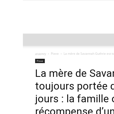
додому
Різне
La mère de Savannah Guthrie est tou
Різне
La mère de Sava
toujours portée 
jours : la famille
récompense d’un 