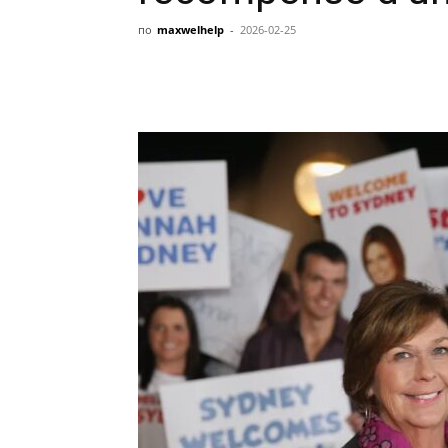
по
maxwelhelp
-
2026-02-25