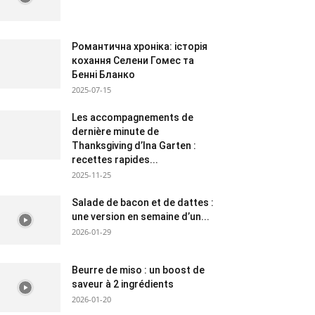
Романтична хроніка: історія
кохання Селени Гомес та
Бенні Бланко
2025-07-15
Les accompagnements de
dernière minute de
Thanksgiving d’Ina Garten :
recettes rapides...
2025-11-25
Salade de bacon et de dattes :
une version en semaine d’un...
2026-01-29
Beurre de miso : un boost de
saveur à 2 ingrédients
2026-01-20