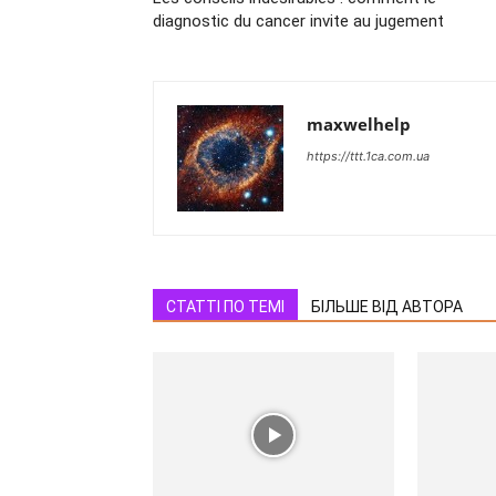
diagnostic du cancer invite au jugement
maxwelhelp
https://ttt.1ca.com.ua
СТАТТІ ПО ТЕМІ
БІЛЬШЕ ВІД АВТОРА