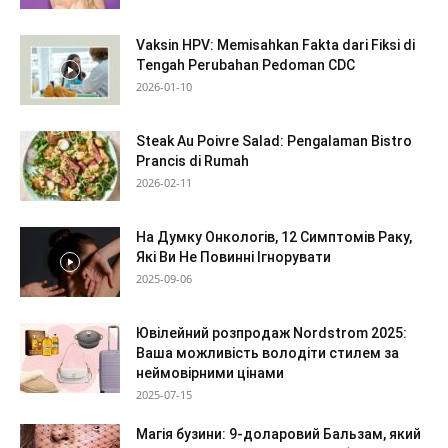
Vaksin HPV: Memisahkan Fakta dari Fiksi di
Tengah Perubahan Pedoman CDC
2026-01-10
Steak Au Poivre Salad: Pengalaman Bistro
Prancis di Rumah
2026-02-11
На Думку Онкологів, 12 Симптомів Раку,
Які Ви Не Повинні Ігнорувати
2025-09-06
Ювілейний розпродаж Nordstrom 2025:
Ваша можливість володіти стилем за
неймовірними цінами
2025-07-15
Магія бузини: 9-доларовий Бальзам, який