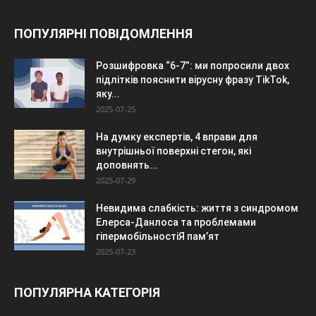
ПОПУЛЯРНІ ПОВІДОМЛЕННЯ
Розшифровка “6-7”: ми попросили двох
підлітків пояснити вірусну фразу TikTok,
яку...
2025-07-25
На думку експертів, 4 вправи для
внутрішньої поверхні стегон, які
доповнять...
2025-07-29
Невидима слабкість: життя з синдромом
Елерса-Данлоса та проблемами
гіпермобільностіЯ пам’ят
2025-07-23
ПОПУЛЯРНА КАТЕГОРІЯ