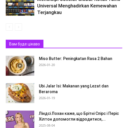
Universal Menghadirkan Kemewahan
Terjangkau
Вам буде цікаво
Miso Butter: Peningkatan Rasa 2 Bahan
2026-01-20
Ubi Jalar Isi: Makanan yang Lezat dan
Beraroma
2026-01-19
Ліндсі Лохан каже, що Брітні Спірс і Періс
Хілтон допомогли відродитися,...
2025-08-04