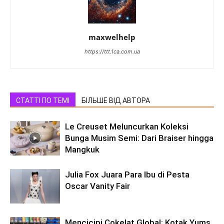
maxwelhelp
https://ttt.1ca.com.ua
СТАТТІ ПО ТЕМІ
БІЛЬШЕ ВІД АВТОРА
Le Creuset Meluncurkan Koleksi
Bunga Musim Semi: Dari Braiser hingga
Mangkuk
Julia Fox Juara Para Ibu di Pesta
Oscar Vanity Fair
Mencicipi Cokelat Global: Kotak Yums