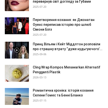
перевернув світ догляду за Губами
2025-07-20
Перетворення кохання: як Джонатан
Оуенс переписав історію про шлюб
Сімони Білз
2025-07-20
Принц Вільям і Кейт Міддлтон розповіли
про страшну втрату “дуже нудьгуючого’...
2025-09-06
Cling Wrap Kompos Menawarkan Alternatif
Pengganti Plastik
2026-03-13
Романтична хроніка: історія кохання
Селени Гомес та Бенні Бланко
2025-07-15