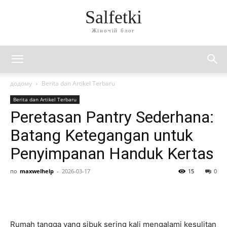
Salfetki
Жіночій блог
додому
Berita dan Artikel Terbaru
Berita dan Artikel Terbaru
Peretasan Pantry Sederhana:
Batang Ketegangan untuk
Penyimpanan Handuk Kertas
по
maxwelhelp
-
2026-03-17
15
0
Rumah tangga yang sibuk sering kali mengalami kesulitan