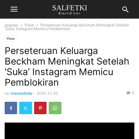
SALFETKI
Жіночій блог
додому
Різне
Perseteruan Keluarga Beckham Meningkat Setelah
‘Suka’ Instagram Memicu Pemblokiran
Різне
Perseteruan Keluarga
Beckham Meningkat Setelah
‘Suka’ Instagram Memicu
Pemblokiran
0
по
maxwelhelp
-
2025-12-23