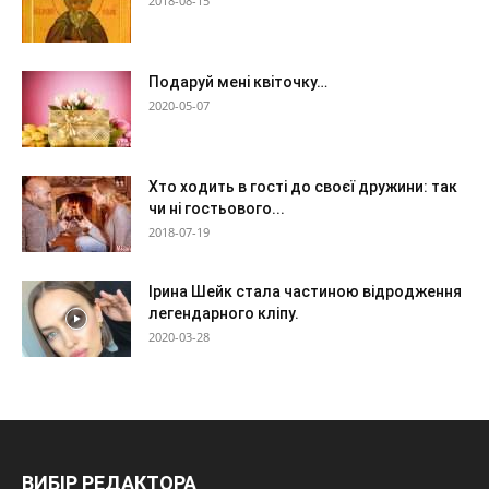
2018-08-15
Подаруй мені квіточку…
2020-05-07
Хто ходить в гості до своєї дружини: так
чи ні гостьового...
2018-07-19
Ірина Шейк стала частиною відродження
легендарного кліпу.
2020-03-28
ВИБІР РЕДАКТОРА