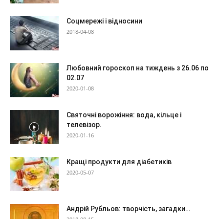
Соцмережі і відносини
2018-04-08
Любовний гороскоп на тиждень з 26.06 по
02.07
2020-01-08
Святочні ворожіння: вода, кільце і
телевізор.
2020-01-16
Кращі продукти для діабетиків
2020-05-07
Андрій Рубльов: творчість, загадки…