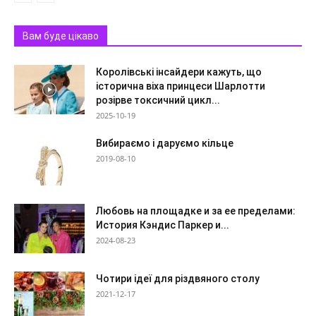
Вам буде цікаво
Королівські інсайдери кажуть, що
історична віха принцеси Шарлотти
розірве токсичний цикл...
2025-10-19
Вибираємо і даруємо кільце
2019-08-10
Любовь на площадке и за ее пределами:
История Кэндис Паркер и...
2024-08-23
Чотири ідеї для різдвяного столу
2021-12-17