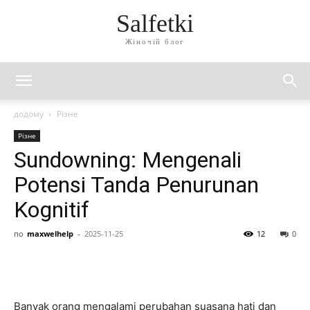
Salfetki
Жіночій блог
додому
Різне
Різне
Sundowning: Mengenali
Potensi Tanda Penurunan
Kognitif
по
maxwelhelp
-
2025-11-25
12
0
Banyak orang mengalami perubahan suasana hati dan