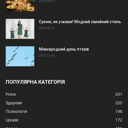
2020-04-12
Сукню, як у мами! Модний сімейний стиль
2020-03-23
Міжнародний день птахів
2021-11-01
ПОПУЛЯРНА КАТЕГОРІЯ
Різне
631
Здоровя
255
Психологія
198
Цікаве
172