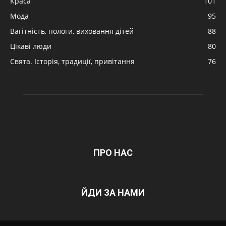
Краса
101
Мода
95
Вагітність, пологи, виховання дітей
88
Цікаві люди
80
Свята. Історія, традиції, привітання
76
ПРО НАС
ЙДИ ЗА НАМИ