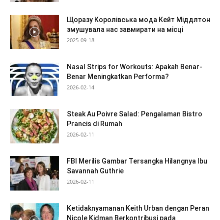
Щоразу Королівська мода Кейт Міддлтон
змушувала нас завмирати на місці
2025-09-18
Nasal Strips for Workouts: Apakah Benar-
Benar Meningkatkan Performa?
2026-02-14
Steak Au Poivre Salad: Pengalaman Bistro
Prancis di Rumah
2026-02-11
FBI Merilis Gambar Tersangka Hilangnya Ibu
Savannah Guthrie
2026-02-11
Ketidaknyamanan Keith Urban dengan Peran
Nicole Kidman Berkontribusi pada