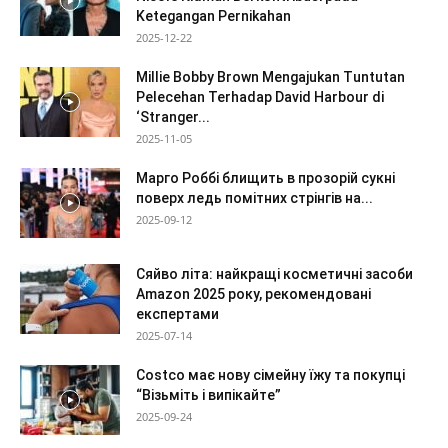
Ketegangan Pernikahan
2025-12-22
Millie Bobby Brown Mengajukan Tuntutan
Pelecehan Terhadap David Harbour di
‘Stranger...
2025-11-05
Марго Роббі блищить в прозорій сукні
поверх ледь помітних стрінгів на...
2025-09-12
Сяйво літа: найкращі косметичні засоби
Amazon 2025 року, рекомендовані
експертами
2025-07-14
Costco має нову сімейну їжу та покупці
“Візьміть і випікайте”
2025-09-24