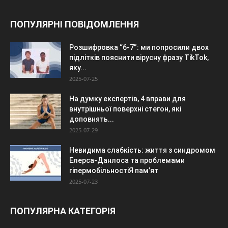
ПОПУЛЯРНІ ПОВІДОМЛЕННЯ
Розшифровка “6-7”: ми попросили двох
підлітків пояснити вірусну фразу TikTok,
яку...
2025-07-25
На думку експертів, 4 вправи для
внутрішньої поверхні стегон, які
доповнять...
2025-07-29
Невидима слабкість: життя з синдромом
Елерса-Данлоса та проблемами
гіпермобільностіЯ пам’ят
2025-07-23
ПОПУЛЯРНА КАТЕГОРІЯ