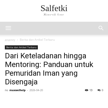
Salfetki
Жіночій блог
додому
Berita dan Artikel Terbaru
Berita dan Artikel Terbaru
Dari Keteladanan hingga
Mentoring: Panduan untuk
Pemuridan Iman yang
Disengaja
по
maxwelhelp
-
2026-04-20
13
0