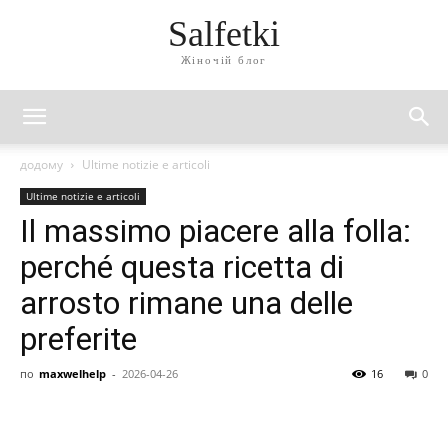
Salfetki
Жіночій блог
додому
Ultime notizie e articoli
Ultime notizie e articoli
Il massimo piacere alla folla:
perché questa ricetta di
arrosto rimane una delle
preferite
по
maxwelhelp
-
2026-04-26
16
0