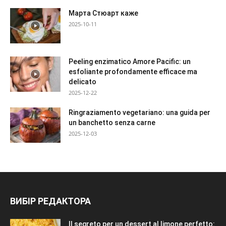
Марта Стюарт каже
2025-10-11
Peeling enzimatico Amore Pacific: un
esfoliante profondamente efficace ma
delicato
2025-12-22
Ringraziamento vegetariano: una guida per
un banchetto senza carne
2025-12-03
ВИБІР РЕДАКТОРА
Il segreto per un dessert al limone perfetto: