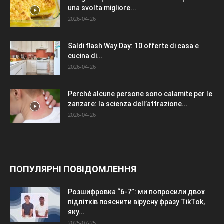
una svolta migliore...
2026-04-26
Saldi flash Way Day: 10 offerte di casa e
cucina di...
2026-04-26
Perché alcune persone sono calamite per le
zanzare: la scienza dell’attrazione...
2026-04-26
ПОПУЛЯРНІ ПОВІДОМЛЕННЯ
Розшифровка “6-7”: ми попросили двох
підлітків пояснити вірусну фразу TikTok,
яку...
2025-07-25