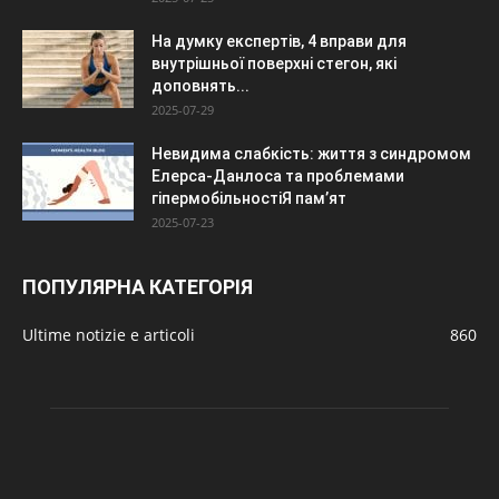
На думку експертів, 4 вправи для
внутрішньої поверхні стегон, які
доповнять...
2025-07-29
Невидима слабкість: життя з синдромом
Елерса-Данлоса та проблемами
гіпермобільностіЯ пам’ят
2025-07-23
ПОПУЛЯРНА КАТЕГОРІЯ
Ultime notizie e articoli
860