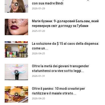
con sua madre Bindi
2026-01-29
Магія бузини: 9-доларовий Бальзам, який
перевернув світ догляду за Губами
2025-07-20
La soluzione da $ 15 al caos della dispensa:
come un...
2026-04-25
Oltre la metà dei giovani transgender
statunitensi ora vive sotto leggi...
2026-01-31
Oltre il panino: 10 modi creativi per
riutilizzare il maiale stirato...
2026-04-20