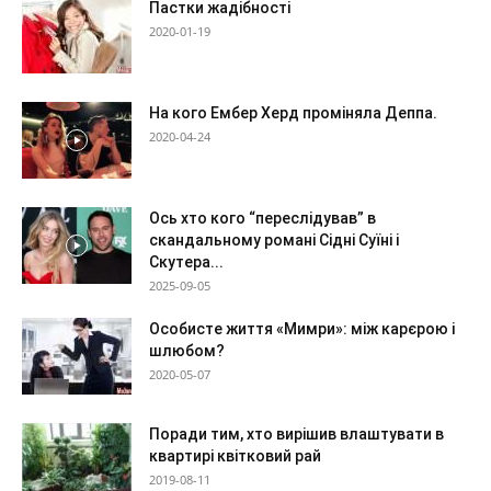
Пастки жадібності
2020-01-19
На кого Ембер Херд проміняла Деппа.
2020-04-24
Ось хто кого “переслідував” в
скандальному романі Сідні Суїні і
Скутера...
2025-09-05
Особисте життя «Мимри»: між карєрою і
шлюбом?
2020-05-07
Поради тим, хто вирішив влаштувати в
квартирі квітковий рай
2019-08-11