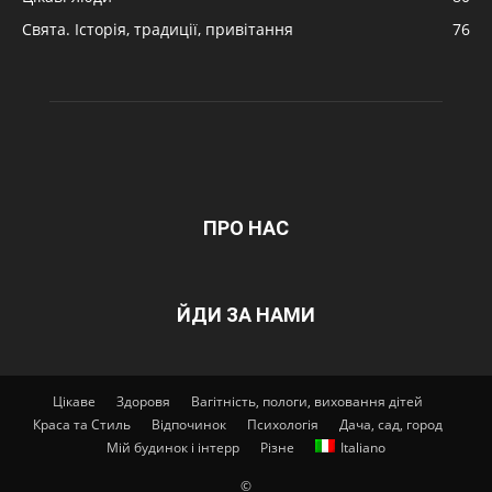
Свята. Історія, традиції, привітання
76
ПРО НАС
ЙДИ ЗА НАМИ
Цікаве
Здоровя
Вагітність, пологи, виховання дітей
Краса та Стиль
Відпочинок
Психологія
Дача, сад, город
Мій будинок і інтерр
Різне
Italiano
©