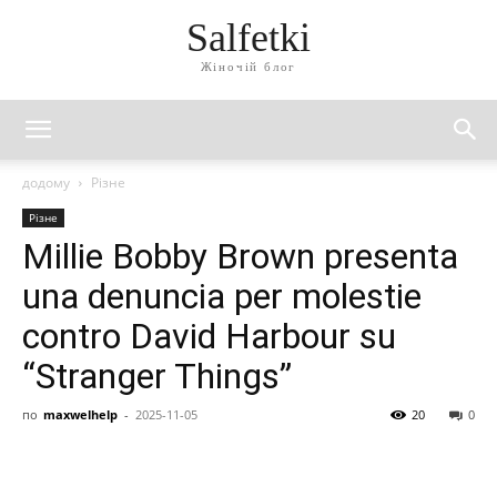
Salfetki
Жіночій блог
додому
Різне
Різне
Millie Bobby Brown presenta
una denuncia per molestie
contro David Harbour su
“Stranger Things”
по
maxwelhelp
-
2025-11-05
20
0