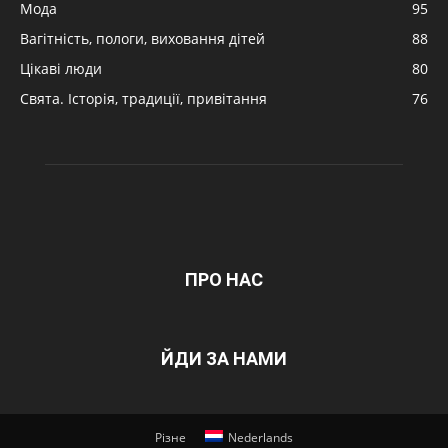
Мода
95
Вагітність, пологи, виховання дітей
88
Цікаві люди
80
Свята. Історія, традиції, привітання
76
ПРО НАС
ЙДИ ЗА НАМИ
Різне
Nederlands