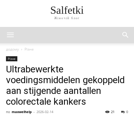
Salfetki
Жіночій блог
додому
Різне
Різне
Ultrabewerkte
voedingsmiddelen gekoppeld
aan stijgende aantallen
colorectale kankers
по
maxwelhelp
-
2026-02-14
21
0