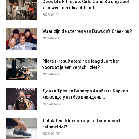
GoodLife Fitness & Girls Gone Strong Geef
vrouwen meer kracht met...
2026-01-11
Waar zijn de sterren van Dawson’s Creek nu?
2026-02-12
Pilates-resultaten: hoe lang duurt het
voordat je een verschil ziet?
2026-02-07
Дочка Тревіса Баркера Алабама Баркер
каже, що у неї був викидень...
2025-09-23
Trilplaten: fitness-rage of functioneel
hulpmiddel?
2026-02-07