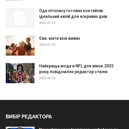
Ода літопису готових коктейлів:
ідеальний напій для яскравих днів
2025-07-23
Єва: мати всіх живих
2025-07-16
Найкраща мода в NFL для жінок 2025
року, повідомляє редактор стилю
2025-09-26
ВИБІР РЕДАКТОРА