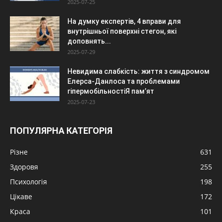
2025-07-25
На думку експертів, 4 вправи для
внутрішньої поверхні стегон, які
доповнять...
2025-07-29
Невидима слабкість: життя з синдромом
Елерса-Данлоса та проблемами
гіпермобільностіЯ пам’ят
2025-07-23
ПОПУЛЯРНА КАТЕГОРІЯ
Різне
631
Здоровя
255
Психологія
198
Цікаве
172
Краса
101