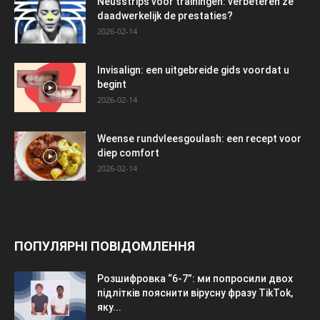
Neusstrips voor trainingen: verbeteren ze
daadwerkelijk de prestaties?
2026-02-14
Invisalign: een uitgebreide gids voordat u
begint
2026-02-14
Weense rundvleesgoulash: een recept voor
diep comfort
2026-02-14
ПОПУЛЯРНІ ПОВІДОМЛЕННЯ
Розшифровка “6-7”: ми попросили двох
підлітків пояснити вірусну фразу TikTok,
яку...