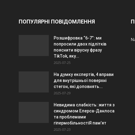
ПОПУЛЯРНІ ПОВІДОМЛЕННЯ
П
Розшифровка “6-7”: ми
N
попросили двох підлітків
пояснити вірусну фразу
TikTok, яку...
2025-07-25
На думку експертів, 4 вправи
для внутрішньої поверхні
стегон, які доповнять...
2025-07-29
Невидима слабкість: життя з
синдромом Елерса-Данлоса
та проблемами
гіпермобільностіЯ пам’ят
2025-07-23