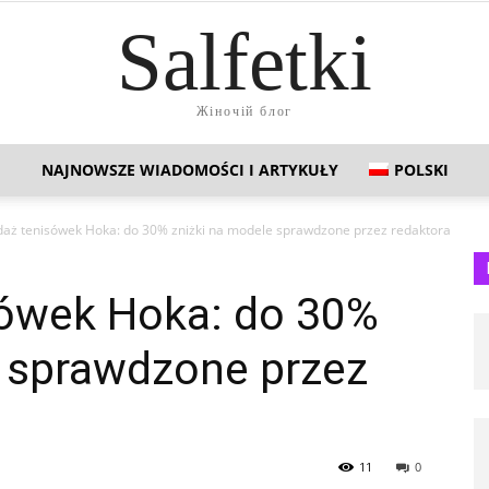
Salfetki
Жіночій блог
NAJNOWSZE WIADOMOŚCI I ARTYKUŁY
POLSKI
aż tenisówek Hoka: do 30% zniżki na modele sprawdzone przez redaktora
ówek Hoka: do 30%
e sprawdzone przez
11
0