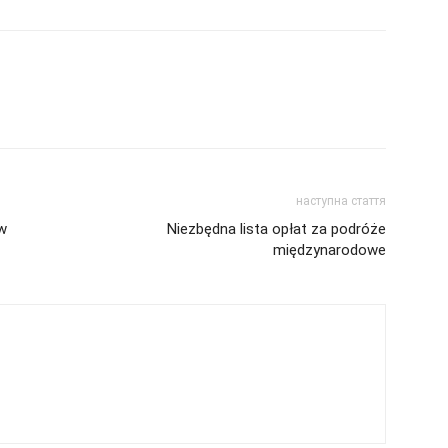
наступна стаття
w
Niezbędna lista opłat za podróże
międzynarodowe