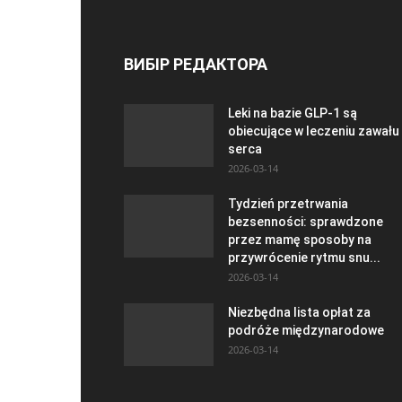
ВИБІР РЕДАКТОРА
Leki na bazie GLP-1 są
obiecujące w leczeniu zawału
serca
2026-03-14
Tydzień przetrwania
bezsenności: sprawdzone
przez mamę sposoby na
przywrócenie rytmu snu...
2026-03-14
Niezbędna lista opłat za
podróże międzynarodowe
2026-03-14