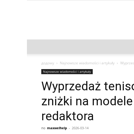
додому
Najnowsze wiadomości i artykuły
Wyprzed
Najnowsze wiadomości i artykuły
Wyprzedaż tenis
zniżki na model
redaktora
по
maxwelhelp
-
2026-03-14