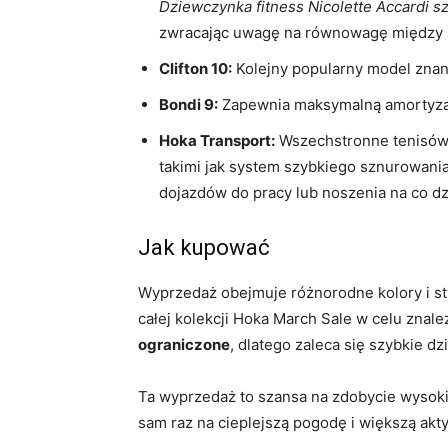
Dziewczynka fitness Nicolette Accardi s
zwracając uwagę na równowagę między a
Clifton 10:
Kolejny popularny model znany
Bondi 9:
Zapewnia maksymalną amortyzacj
Hoka Transport:
Wszechstronne tenisówki
takimi jak system szybkiego sznurowania 
dojazdów do pracy lub noszenia na co dz
Jak kupować
Wyprzedaż obejmuje różnorodne kolory i st
całej kolekcji Hoka March Sale w celu znale
ograniczone
, dlatego zaleca się szybkie dzi
Ta wyprzedaż to szansa na zdobycie wysokie
sam raz na cieplejszą pogodę i większą ak