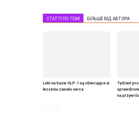
СТАТТІ ПО ТЕМІ
БІЛЬШЕ ВІД АВТОРА
Leki na bazie GLP-1 są obiecujące w
Tydzień prz
leczeniu zawału serca
sprawdzone
na przywróc