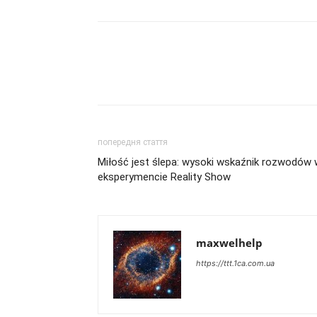
попередня стаття
Miłość jest ślepa: wysoki wskaźnik rozwodów 
eksperymencie Reality Show
maxwelhelp
https://ttt.1ca.com.ua