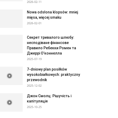
2026-02-11
Nowa odsłona klopsów: mniej
mięsa, więcej smaku
2026-02-01
Секрет тривалого шлюбу:
несподіване фінансове
Правило Ребекки Ромен та
Джеррі О’коннелла
2025-07-19
7-dniowy plan posiłków
wysokobiałkowych: praktyczny
przewodnik
2025-12-02
Джон Смолц: Рішучість і
капітуляція
2025-10-25