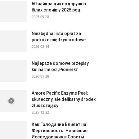
60 найкращих подарунків
білих слонів у 2025 році
2025-09-28
Niezbędna lista opłat za
podróże międzynarodowe
2026-03-14
Najlepsze domowe przepisy
kulinarne od „Pionierki”
2026-01-28
Amore Pacific Enzyme Peel:
skuteczny, ale delikatny środek
złuszczający
2025-12-22
Как Голодание Влияет на
Фертильность: Новейшие
Исследования и Советы