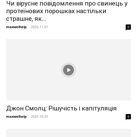
Чи вірусне повідомлення про свинець у
протеїнових порошках настільки
страшне, як...
maxwelhelp
-
2025-11-01
0
Джон Смолц: Рішучість і капітуляція
maxwelhelp
-
2025-10-25
0