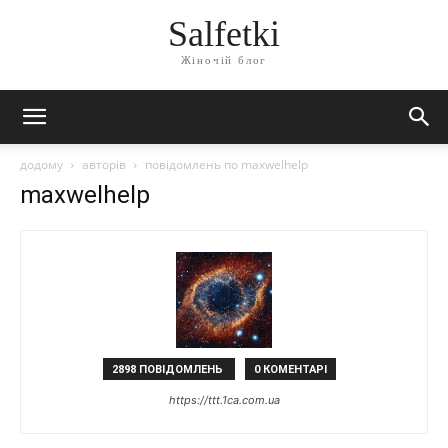
Salfetki
Жіночій блог
додому
авторів
повідомлень по maxwelhelp
maxwelhelp
2898 ПОВІДОМЛЕНЬ
0 КОМЕНТАРІ
https://ttt.1ca.com.ua