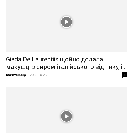
Giada De Laurentiis щойно додала
макушці з сиром італійського відтінку, і...
maxwelhelp
-
2025-10-25
0