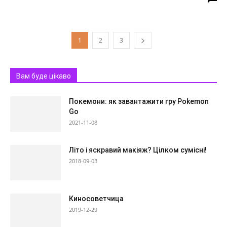
1
2
3
Вам буде цікаво
Покемони: як завантажити гру Pokemon
Go
2021-11-08
Літо і яскравий макіяж? Цілком сумісні!
2018-09-03
Киносоветчица
2019-12-29