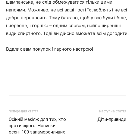
шампанське, не слід обмежуватися тільки цими
напоями. Можливо, не всі ваші гості їх люблять і не всі
добре переносять. Тому бажано, щоб у вас були і біле,
і червоне, і горілка – одним словом, найпоширеніші
види спиртного. Тоді ви дійсно зможете всім догодити.
Вдалих вам покупок і гарного настрою!
попередня стаття
наступна стаття
Осінній макіяж для тих, хто
Діти-привиди
проти сірого. Новинки
осені: 100 запаморочливих