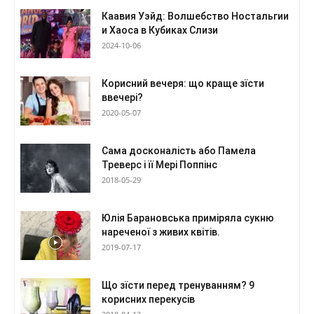
Каавия Уэйд: Волшебство Ностальгии
и Хаоса в Кубиках Слизи
2024-10-06
Корисний вечеря: що краще зїсти
ввечері?
2020-05-07
Сама досконалість або Памела
Треверс і її Мері Поппінс
2018-05-29
Юлія Барановська приміряла сукню
нареченої з живих квітів.
2019-07-17
Що зїсти перед тренуванням? 9
корисних перекусів