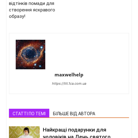
відтінків помади для
створення яскравого
образу!
maxwelhelp
https://ttt.1ca.com.ua
СТАТТІ ПО ТЕМІ
БІЛЬШЕ ВІД АВТОРА
Найкращі подарунки для
чоловіків на День святого