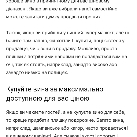
хороше вино в прийнятному для вас ціновому
діапазоні. Якщо ви вже вибрали напої самостійно,
можете запитати думку продавця про них.
Також, якщо ви прийшли у винний супермаркет, але не
бачите там напоїв, які хотіли б купити, поцікавтеся у
продавця, чи є вони в продажу. Можливо, просто
пляшки з потрібними напоями не попадаються вам на
очі, так як стоять, наприклад, занадто високо або
занадто низько на полицях.
Купуйте вина за максимально
доступною для вас ціною
Якщо ви чекаєте гостей, а не купуєте вино для себе,
то краще придбати пляшку подорожче. Багато вина,
наприклад, шампанське або кагор, часто продаються і
в дешевому варіанті. Але смакові якості дорогих і