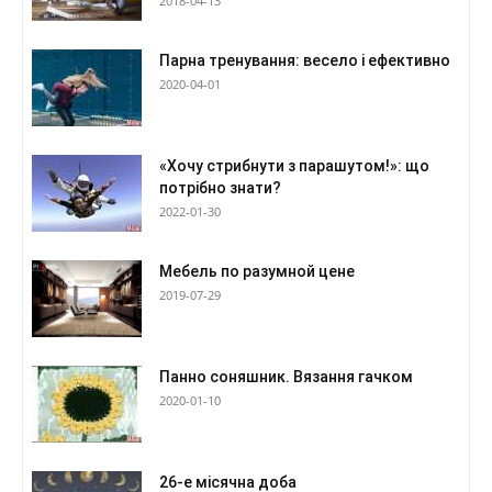
2018-04-13
Парна тренування: весело і ефективно
2020-04-01
«Хочу стрибнути з парашутом!»: що
потрібно знати?
2022-01-30
Мебель по разумной цене
2019-07-29
Панно соняшник. Вязання гачком
2020-01-10
26-е місячна доба