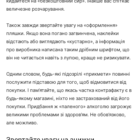
кидайтеся на «безкоштовний сир». Інакше вас спіткає
величезне розчарування.
Також завжди звертайте увагу на «оформлення»
пляшки. Якщо вона погано загвинчена, наклейки
відстають або виглядають «кустарно», а інформація
про виробника написана таким дрібним шрифтом, що
він не читається навіть з лупою, краще не ризикувати.
Одним словом, будь-які підозрілі «прикмети» повинні
послужити підставою для того, щоб відмовитися від
покупки. І пам’ятайте, що якась частка контрафакту є в
будь-якому магазині, ніхто не застрахований від його
покупки. Придбання ж «паленого» алкоголю загрожує
великими проблемами зі здоров’ям. Не обов’язково,
але можливо.
Звертайте увагу на знижки