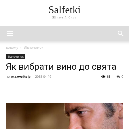
Salfetki
Жіночій блог
додому
Відпочинок
Відпочинок
Як вибрати вино до свята
по
maxwelhelp
-
2018-04-19
61
0