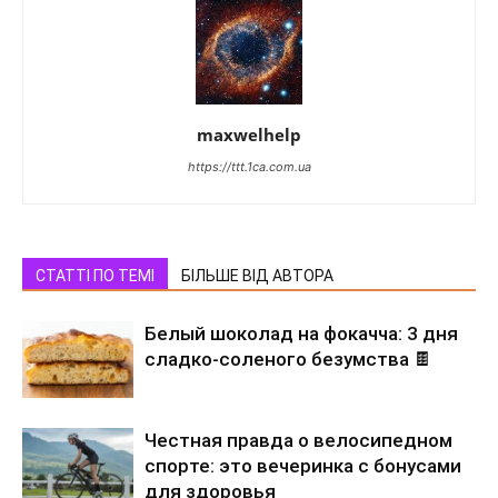
maxwelhelp
https://ttt.1ca.com.ua
СТАТТІ ПО ТЕМІ
БІЛЬШЕ ВІД АВТОРА
Белый шоколад на фокачча: 3 дня
сладко-соленого безумства 🍫
Честная правда о велосипедном
спорте: это вечеринка с бонусами
для здоровья