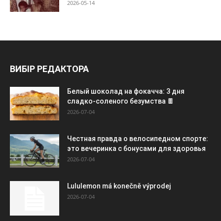
2026-05-14
ВИБІР РЕДАКТОРА
Белый шоколад на фокачча: 3 дня
сладко-соленого безумства 🍫
2026-07-04
Честная правда о велосипедном спорте:
это вечеринка с бонусами для здоровья
2026-07-04
Lululemon má konečně výprodej
2026-07-04