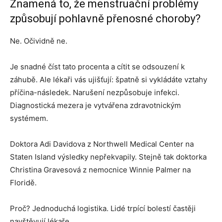
Znamená to, že menstruační problémy
způsobují pohlavně přenosné choroby?
Ne. Očividně ne.
Je snadné číst tato procenta a cítit se odsouzení k
záhubě. Ale lékaři vás ujišťují: špatně si vykládáte vztahy
příčina-následek. Narušení nezpůsobuje infekci.
Diagnostická mezera je vytvářena zdravotnickým
systémem.
Doktora Adi Davidova z Northwell Medical Center na
Staten Island výsledky nepřekvapily. Stejně tak doktorka
Christina Gravesová z nemocnice Winnie Palmer na
Floridě.
Proč? Jednoduchá logistika. Lidé trpící bolestí častěji
navštěvují lékaře.