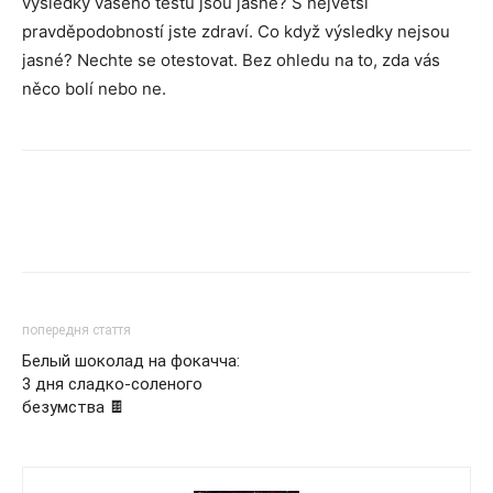
výsledky vašeho testu jsou jasné? S největší
pravděpodobností jste zdraví. Co když výsledky nejsou
jasné? Nechte se otestovat. Bez ohledu na to, zda vás
něco bolí nebo ne.
попередня стаття
Белый шоколад на фокачча:
3 дня сладко-соленого
безумства 🍫