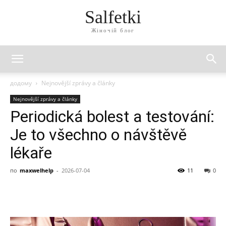
Salfetki
Жіночій блог
додому
Nejnovější zprávy a články
Nejnovější zprávy a články
Periodická bolest a testování:
Je to všechno o návštěvě
lékaře
по
maxwelhelp
-
2026-07-04
11
0