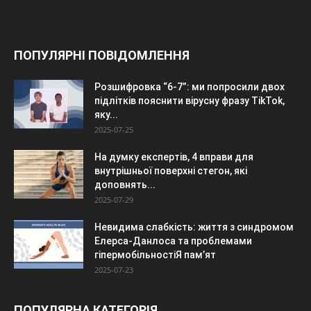
ПОПУЛЯРНІ ПОВІДОМЛЕННЯ
Розшифровка “6-7”: ми попросили двох
підлітків пояснити вірусну фразу TikTok,
яку...
2025-07-25
На думку експертів, 4 вправи для
внутрішньої поверхні стегон, які
доповнять...
2025-07-29
Невидима слабкість: життя з синдромом
Елерса-Данлоса та проблемами
гіпермобільностіЯ пам’ят
2025-07-23
ПОПУЛЯРНА КАТЕГОРІЯ