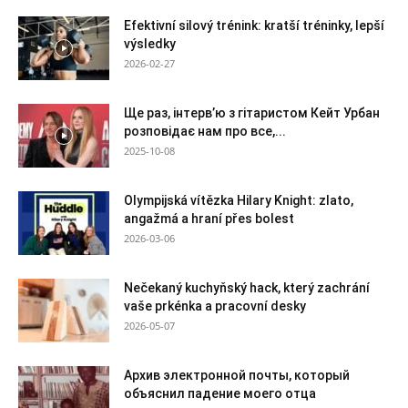
Efektivní silový trénink: kratší tréninky, lepší
výsledky
2026-02-27
Ще раз, інтерв’ю з гітаристом Кейт Урбан
розповідає нам про все,...
2025-10-08
Olympijská vítězka Hilary Knight: zlato,
angažmá a hraní přes bolest
2026-03-06
Nečekaný kuchyňský hack, který zachrání
vaše prkénka a pracovní desky
2026-05-07
Архив электронной почты, который
объяснил падение моего отца