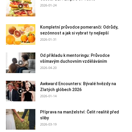
2026-01-24
Kompletní průvodce pomeranči: Odrůdy,
sezónnost a jak si vybrat ty nejlepší
2026-01-31
Od příkladu k mentoringu: Průvodce
všímavým duchovním vzděláváním
2026-04-20
Awkward Encounters: Bývalé hvězdy na
Zlatých glóbech 2026
2026-01-14
Příprava na manželství: Čelit realitě před
sliby
2026-03-19