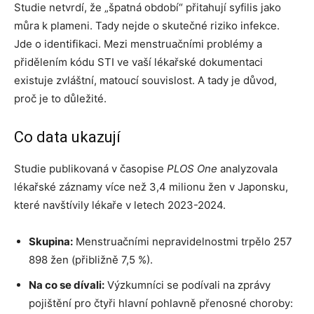
Studie netvrdí, že „špatná období“ přitahují syfilis jako
můra k plameni. Tady nejde o skutečné riziko infekce.
Jde o identifikaci. Mezi menstruačními problémy a
přidělením kódu STI ve vaší lékařské dokumentaci
existuje zvláštní, matoucí souvislost. A tady je důvod,
proč je to důležité.
Co data ukazují
Studie publikovaná v časopise
PLOS One
analyzovala
lékařské záznamy více než 3,4 milionu žen v Japonsku,
které navštívily lékaře v letech 2023-2024.
Skupina:
Menstruačními nepravidelnostmi trpělo 257
898 žen (přibližně 7,5 %).
Na co se dívali:
Výzkumníci se podívali na zprávy
pojištění pro čtyři hlavní pohlavně přenosné choroby: