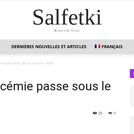
Salfetki
Жіночій блог
DERNIÈRES NOUVELLES ET ARTICLES
FRANÇAIS
a septicémie passe sous le radar
icémie passe sous le
23
0