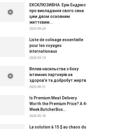
ЕКСКЛЮЗИВНА: Ерін Ендрюс
про викладання свого сина
цим двом основним
життєвим...
2025-09-24
Liste de colisage essentielle
pour les voyages
internationaux
2026-03-14
Вплив насильства з боку
інтимних партнерів на
здоров’я та добробут жертв
2025-08-31
Is Premium Meat Delivery
Worth the Premium Price? A 4-
Week ButcherBox...
2026-05-18
La solution à 15 $ au chaos du