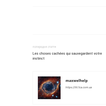
попередня стаття
Les choses cachées qui sauvegardent votre
instinct
maxwelhelp
https://ttt.1ca.com.ua