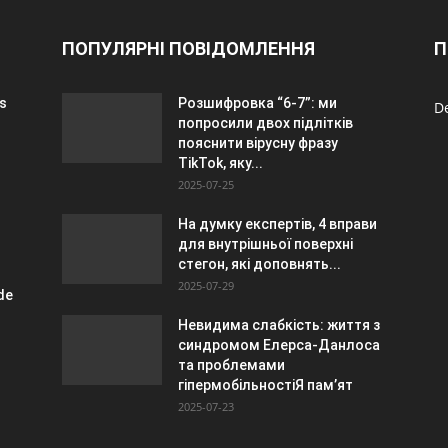
ПОПУЛЯРНІ ПОВІДОМЛЕННЯ
П
es
Розшифровка “6-7”: ми
De
попросили двох підлітків
пояснити вірусну фразу
TikTok, яку...
2025-07-25
На думку експертів, 4 вправи
для внутрішньої поверхні
стегон, які доповнять...
2025-07-29
 de
Невидима слабкість: життя з
синдромом Елерса-Данлоса
та проблемами
гіпермобільностіЯ пам’ят
2025-07-23