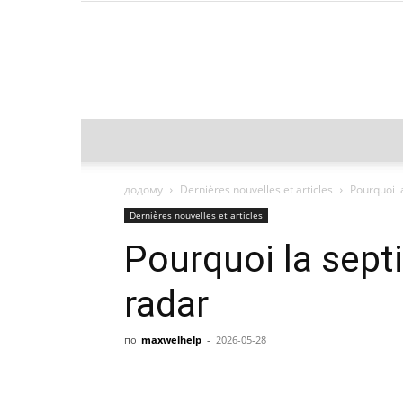
додому
Dernières nouvelles et articles
Pourquoi l
Dernières nouvelles et articles
Pourquoi la sept
radar
по
maxwelhelp
-
2026-05-28