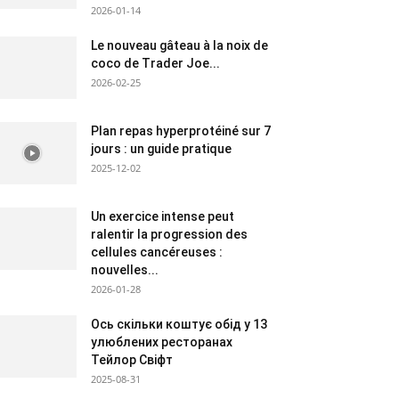
2026-01-14
Le nouveau gâteau à la noix de
coco de Trader Joe...
2026-02-25
Plan repas hyperprotéiné sur 7
jours : un guide pratique
2025-12-02
Un exercice intense peut
ralentir la progression des
cellules cancéreuses :
nouvelles...
2026-01-28
Ось скільки коштує обід у 13
улюблених ресторанах
Тейлор Свіфт
2025-08-31