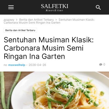
SALFETKI
Жіночій блог
додому
Berita dan Artikel Terbaru
Sentuhan Musiman Klasik:
Carbonara Musim Semi Ringan Ina Garten
Berita dan Artikel Terbaru
Sentuhan Musiman Klasik:
Carbonara Musim Semi
Ringan Ina Garten
0
по
maxwelhelp
-
2026-04-26