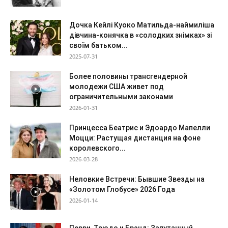
Дочка Кейлі Куоко Матильда-наймиліша
дівчина-конячка в «солодких знімках» зі
своїм батьком...
2025-07-31
Более половины трансгендерной
молодежи США живет под
ограничительными законами
2026-01-31
Принцесса Беатрис и Эдоардо Мапелли
Моцци: Растущая дистанция на фоне
королевского...
2026-03-28
Неловкие Встречи: Бывшие Звезды на
«Золотом Глобусе» 2026 Года
2026-01-14