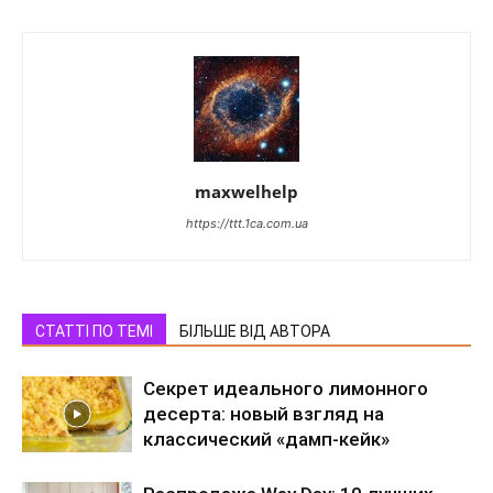
maxwelhelp
https://ttt.1ca.com.ua
СТАТТІ ПО ТЕМІ
БІЛЬШЕ ВІД АВТОРА
Секрет идеального лимонного
десерта: новый взгляд на
классический «дамп-кейк»