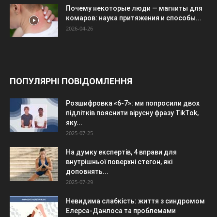
Почему некоторые люди — магниты для
комаров: наука притяжения и способы...
2026-04-26
ПОПУЛЯРНІ ПОВІДОМЛЕННЯ
Розшифровка «6-7»: ми попросили двох
підлітків пояснити вірусну фразу TikTok,
яку...
2025-07-25
На думку експертів, 4 вправи для
внутрішньої поверхні стегон, які
доповнять...
2025-07-29
Невидима слабкість: життя з синдромом
Елерса-Данлоса та проблемами