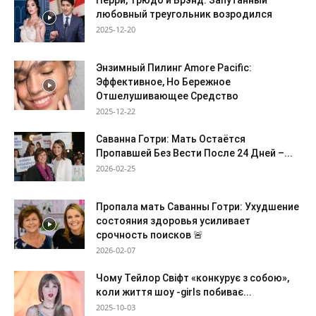
Перри, Трюдо и Брэнд: Запутанный
любовный треугольник возродился
2025-12-20
Энзимный Пилинг Amore Pacific:
Эффективное, Но Бережное
Отшелушивающее Средство
2025-12-22
Саванна Готри: Мать Остаётся
Пропавшей Без Вести После 24 Дней –...
2026-02-25
Пропала мать Саванны Готри: Ухудшение
состояния здоровья усиливает
срочность поисков 🚨
2026-02-07
Чому Тейлор Свіфт «конкурує з собою»,
коли життя шоу -girls побиває...
2025-10-03