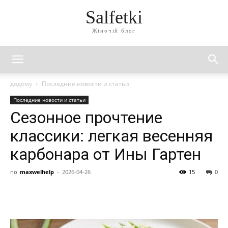
Salfetki
Жіночій блог
додому
Последние новости и статьи
Последние новости и статьи
Сезонное прочтение
классики: легкая весенняя
карбонара от Ины Гартен
по
maxwelhelp
-
2026-04-26
15
0