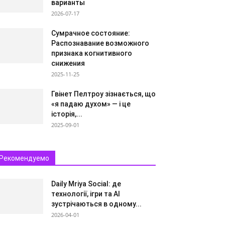
варианты
2026-07-17
Сумрачное состояние:
Распознавание возможного
признака когнитивного
снижения
2025-11-25
Гвінет Пелтроу зізнається, що
«я падаю духом» — і це
історія,...
2025-09-01
Рекомендуемо
Daily Mriya Social: де
технології, ігри та AI
зустрічаються в одному...
2026-04-01