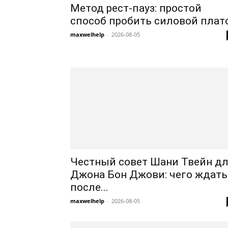
Метод рест-пауз: простой
способ пробить силовой плат
maxwelhelp
-
2026-08-05
Честный совет Шани Твейн д
Джона Бон Джови: чего ждать
после...
maxwelhelp
-
2026-08-05