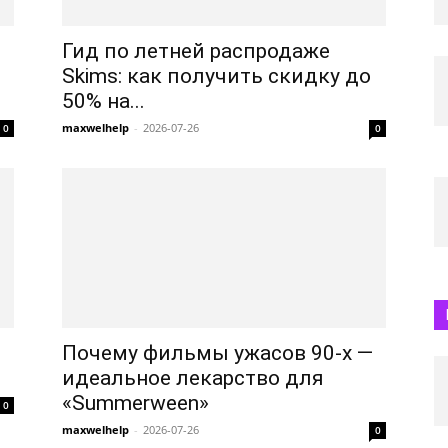
Гид по летней распродаже
Skims: как получить скидку до
50% на...
maxwelhelp
-
2026-07-26
0
0
Почему фильмы ужасов 90-х —
идеальное лекарство для
«Summerween»
0
maxwelhelp
-
2026-07-26
0