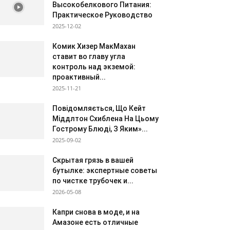
Высокобелкового Питания:
Практическое Руководство
2025-12-02
Комик Хизер МакМахан
ставит во главу угла
контроль над экземой:
проактивный...
2025-11-21
Повідомляється, Що Кейт
Міддлтон Схиблена На Цьому
Гострому Блюді, З Яким»...
2025-09-02
Скрытая грязь в вашей
бутылке: экспертные советы
по чистке трубочек и...
2026-05-08
Капри снова в моде, и на
Амазоне есть отличные