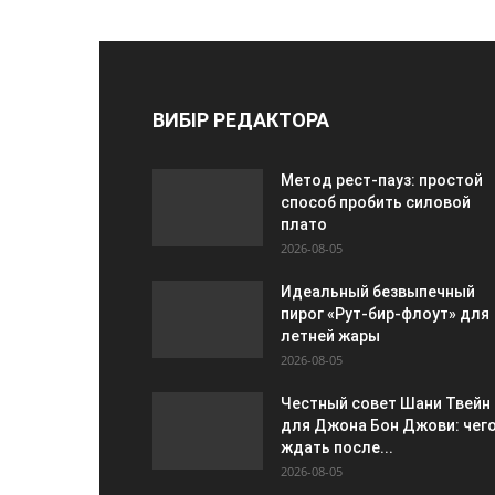
ВИБІР РЕДАКТОРА
Метод рест-пауз: простой
способ пробить силовой
плато
2026-08-05
Идеальный безвыпечный
пирог «Рут-бир-флоут» для
летней жары
2026-08-05
Честный совет Шани Твейн
для Джона Бон Джови: чег
ждать после...
2026-08-05