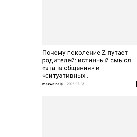
Почему поколение Z путает
родителей: истинный смысл
«этапа общения» и
«ситуативных...
maxwelhelp
-
2026-07-28