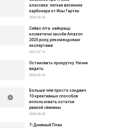
классики: легкая весенняя
карбонара от Ины Гартен
2026-04-26
Сяйво літа: найкращі
косметичні засоби Amazon
2025 року, рекомендовані
експертами
2025-07-14
Остановить прокрутку. Начни
видеть.
2026-05-24
Больше чем просто сэндвич:
10 креативных способов
использовать остатки
рваной свинины
2026-04-20
7-Дневный План