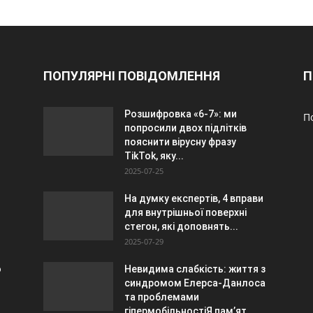
ПОПУЛЯРНІ ПОВІДОМЛЕННЯ
П
Розшифровка «6-7»: ми
П
попросили двох підлітків
пояснити вірусну фразу
TikTok, яку...
2025-07-25
На думку експертів, 4 вправи
для внутрішньої поверхні
стегон, які доповнять...
2025-07-29
о
Невидима слабкість: життя з
синдромом Елерса-Данлоса
та проблемами
гіпермобільностіЯ пам’ят