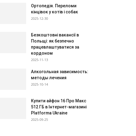
Ортопедія. Переломи
кінцівок у котів і собак
2025-12-30
Безкоштовні вакансії в
Польщі: як безпечно
працевлаштуватися за
кордоном
2025-11-13
Алкогольная зависимость:
методы лечения
2025-10-14
Купити айфон 16 Про Макс
512 ГБ в Інтернет-магазині
Platforma Ukraine
2025-09-25