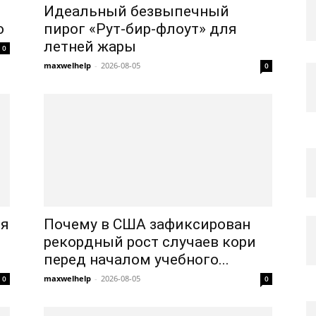
Идеальный безвыпечный
о
пирог «Рут-бир-флоут» для
летней жары
0
maxwelhelp
-
2026-08-05
0
ля
Почему в США зафиксирован
рекордный рост случаев кори
перед началом учебного...
maxwelhelp
-
2026-08-05
0
0