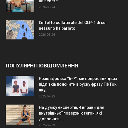
un sedere
2026-05-24
L’effetto collaterale del GLP-1 di cui
nessuno ha parlato
2026-05-24
ПОПУЛЯРНІ ПОВІДОМЛЕННЯ
Розшифровка “6-7”: ми попросили двох
підлітків пояснити вірусну фразу TikTok,
яку...
2025-07-25
На думку експертів, 4 вправи для
внутрішньої поверхні стегон, які
доповнять...
2025-07-29