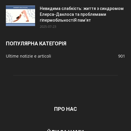
Невидима слабкість: життя з синдромом
Елерса-Данлоса та проблемами
гіпермобільностіЯ пам’ят
2025-07-23
ПОПУЛЯРНА КАТЕГОРІЯ
Ultime notizie e articoli
901
ПРО НАС