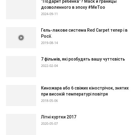
“Подарит ребенка”? Маск и границы
дозволенного в эпоху #MeToo
2024-09-11
Гель-лакове система Red Carpet тепер і в
Росії.
2019-08-14
7 фільмів, які розбудять вашу чуттєвість
2022-02-04
Киножара або 6 свіжих кінострічок, знятих
при високій температурі повітря
2018-05-06
Літні куртки 2017
2020-05-07