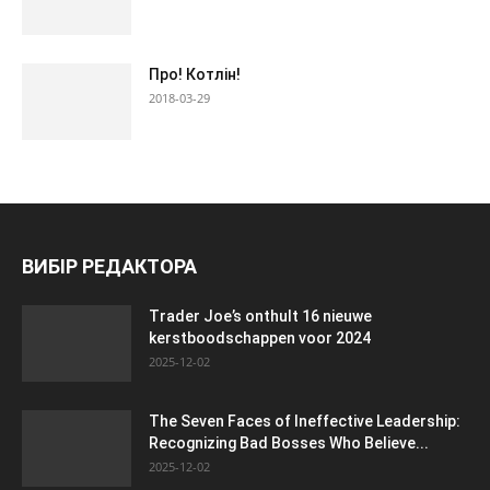
Про! Котлін!
2018-03-29
ВИБІР РЕДАКТОРА
Trader Joe’s onthult 16 nieuwe
kerstboodschappen voor 2024
2025-12-02
The Seven Faces of Ineffective Leadership:
Recognizing Bad Bosses Who Believe...
2025-12-02