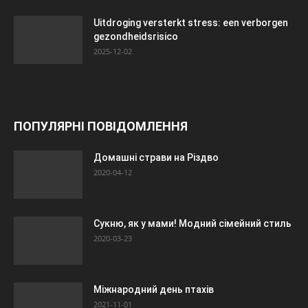
Uitdroging versterkt stress: een verborgen
gezondheidsrisico
2025-12-02
ПОПУЛЯРНІ ПОВІДОМЛЕННЯ
Домашні страви на Різдво
2020-04-12
Сукню, як у мами! Модний сімейний стиль
2020-03-23
Міжнародний день птахів
2021-11-01