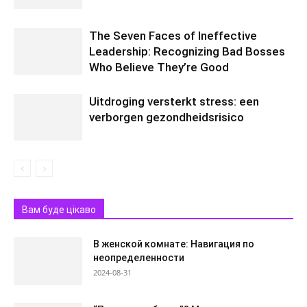
The Seven Faces of Ineffective
Leadership: Recognizing Bad Bosses
Who Believe They’re Good
Uitdroging versterkt stress: een
verborgen gezondheidsrisico
Вам буде цікаво
В женской комнате: Навигация по
неопределенности
2024-08-31