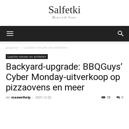
Salfetki
Жіночій блог
додому
Laatste nieuws en artikelen
Laatste nieuws en artikelen
Backyard-upgrade: BBQGuys’
Cyber Monday-uitverkoop op
pizzaovens en meer
по
maxwelhelp
-
2025-12-02
10
0