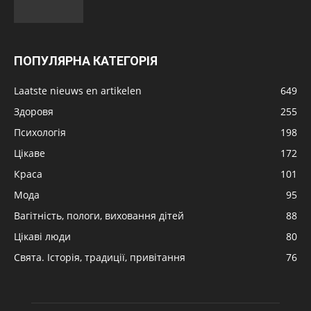
ПОПУЛЯРНА КАТЕГОРІЯ
Laatste nieuws en artikelen
649
Здоровя
255
Психологія
198
Цікаве
172
Краса
101
Мода
95
Вагітність, пологи, виховання дітей
88
Цікаві люди
80
Свята. Історія, традиції, привітання
76