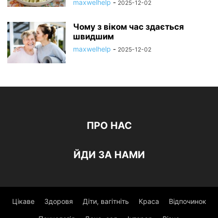
maxwelhelp
-
2025-12-02
Чому з віком час здається
швидшим
maxwelhelp
-
2025-12-02
ПРО НАС
ЙДИ ЗА НАМИ
Цікаве
Здоровя
Діти, вагітніть
Краса
Відпочинок