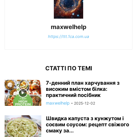
maxwelhelp
https://ttt.1ca.com.ua
СТАТТІ ПО ТЕМІ
7-денний план харчування з
високим вмістом білка:
практичний посібник
maxwelhelp
-
2025-12-02
Швидка капуста з кунжутом і
соєвим соусом: рецепт свіжого
смаку за...