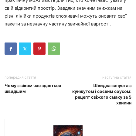
практичну можливість для тих, хто хоче інвестувати у
свій відкритий простір. Завдяки значним знижкам на
різні лінійки продуктів споживачі можуть оновити свої
пакети за незначну частину звичайної вартості.
попередня стаття
наступна стаття
Чому з віком час здається
Швидка капуста з
швидшим
кунжутом і соєвим соусом:
рецепт свіжого смаку за 5
хвилин