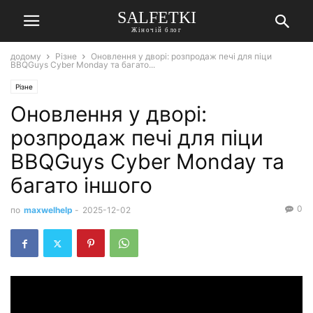
SALFETKI
Жіночій блог
додому
Різне
Оновлення у дворі: розпродаж печі для піци
BBQGuys Cyber Monday та багато...
Різне
Оновлення у дворі:
розпродаж печі для піци
BBQGuys Cyber Monday та
багато іншого
0
по
maxwelhelp
-
2025-12-02