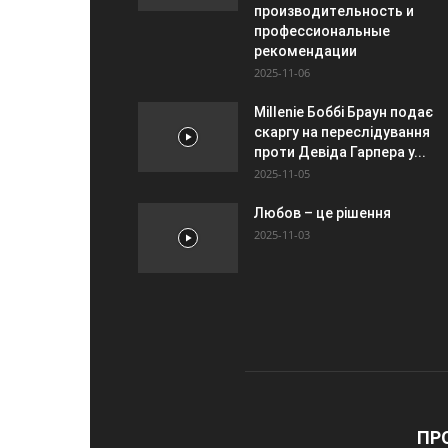
производительность и
профессиональные
рекомендации
2025-11-06
Millenie Боббі Браун подає
скаргу на переслідування
проти Девіда Гарпера у...
2025-11-05
Любов – це рішення
2025-11-03
ПР