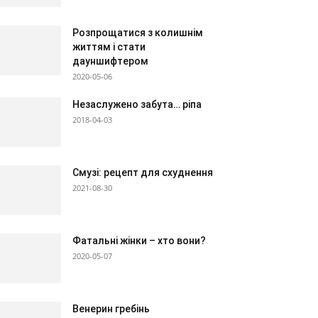
Розпрощатися з колишнім
життям і стати
дауншифтером
2020-05-06
Незаслужено забута… ріпа
2018-04-03
Смузі: рецепт для схуднення
2021-08-30
Фатальні жінки – хто вони?
2020-05-07
Венерин гребінь