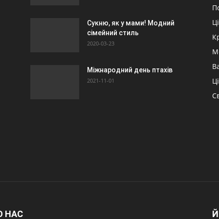
П
Ц
Сукню, як у мами! Модний
сімейний стиль
К
2020-03-23
М
Ва
Міжнародний день птахів
Ц
2021-11-01
Св
О НАС
Й