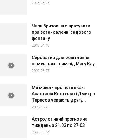
2018-08-03
Чари бризок: що врахувати
при встановленні садового
фонтану
2018-04-18
Сироватка для освітлення
пігментних плям від Mary Kay.
2019-06-27
Ми мріяли про погодках:
Анастасія Костенко і Дмитро
Тарасов чекають другу...
2019-05-25
Астрологічний прогноз на
тиждень з 21.03 по 27.03
2020-03-14