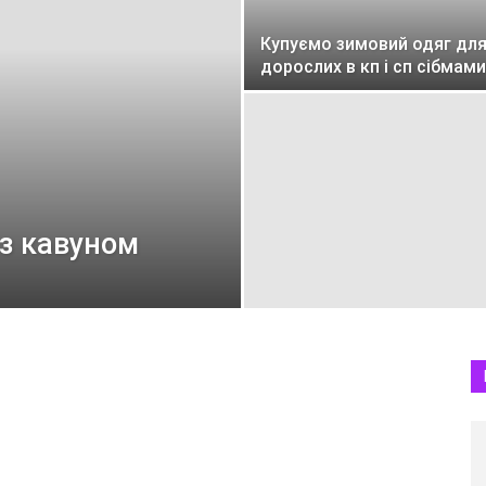
Купуємо зимовий одяг дл
дорослих в кп і сп сібмами
з кавуном