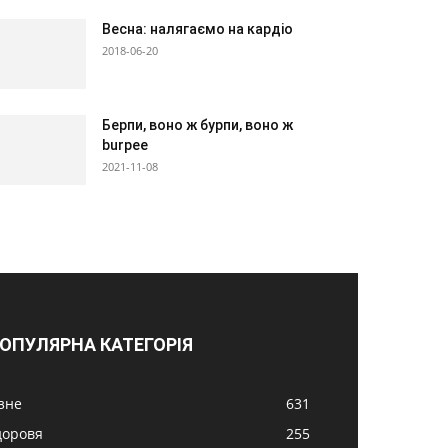
Весна: налягаємо на кардіо
2018-06-20
Берпи, воно ж бурпи, воно ж
burpeе
2021-11-08
ОПУЛЯРНА КАТЕГОРІЯ
ізне
631
доровя
255