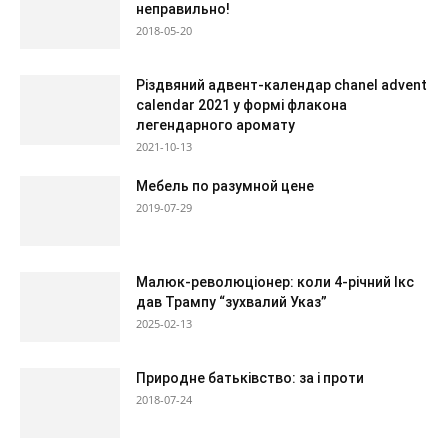
неправильно!
2018-05-20
Різдвяний адвент-календар chanel advent
calendar 2021 у формі флакона
легендарного аромату
2021-10-13
Мебель по разумной цене
2019-07-29
Малюк-революціонер: коли 4-річний Ікс
дав Трампу “зухвалий Указ”
2025-02-13
Природне батьківство: за і проти
2018-07-24