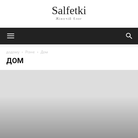
Salfetki
Жіночій блог
додому
Різне
Дом
ДОМ