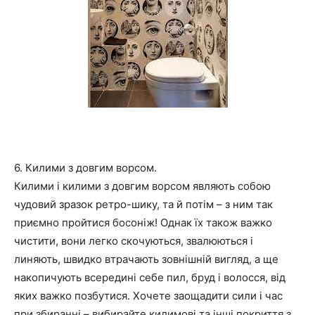
6. Килими з довгим ворсом.
Килими і килими з довгим ворсом являють собою
чудовий зразок ретро-шику, та й потім – з ним так
приємно пройтися босоніж! Однак їх також важко
чистити, вони легко скочуються, звалюються і
линяють, швидко втрачають зовнішній вигляд, а ще
накопичують всередині себе пил, бруд і волосся, від
яких важко позбутися. Хочете заощадити сили і час
при збиранні – вибирайте килимові та інші покриття з