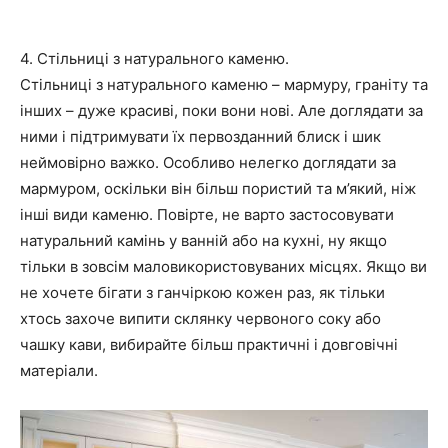
4. Стільниці з натурального каменю.
Стільниці з натурального каменю – мармуру, граніту та
інших – дуже красиві, поки вони нові. Але доглядати за
ними і підтримувати їх первозданний блиск і шик
неймовірно важко. Особливо нелегко доглядати за
мармуром, оскільки він більш пористий та м’який, ніж
інші види каменю. Повірте, не варто застосовувати
натуральний камінь у ванній або на кухні, ну якщо
тільки в зовсім маловикористовуваних місцях. Якщо ви
не хочете бігати з ганчіркою кожен раз, як тільки
хтось захоче випити склянку червоного соку або
чашку кави, вибирайте більш практичні і довговічні
матеріали.