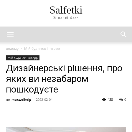
Salfetki
Жіночій блог
додому
Мій будинок і інтерр
Мій будинок і інтерр
Дизайнерські рішення, про
яких ви незабаром
пошкодуєте
по
maxwelhelp
-
2022-02-04
428
0