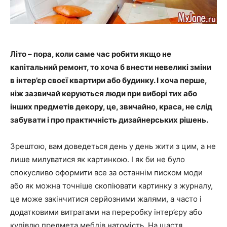
Літо – пора, коли саме час робити якщо не
капітальний ремонт, то хоча б внести невеликі зміни
в інтер’єр своєї квартири або будинку. І хоча перше,
ніж зазвичай керуються люди при виборі тих або
інших предметів декору, це, звичайно, краса, не слід
забувати і про практичність дизайнерських рішень.
Зрештою, вам доведеться день у день жити з цим, а не
лише милуватися як картинкою. І як би не було
спокусливо оформити все за останнім писком моди
або як можна точніше скопіювати картинку з журналу,
це може закінчитися серйозними жалями, а часто і
додатковими витратами на переробку інтер’єру або
купівлю предмета меблів натомість. На щастя,