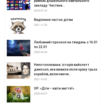
рамках дошкільного навчального
закладу. Частина...
2018-07-25
Виділення часток дітям
2021-11-03
Любовний гороскоп на тиждень з 16.01
по 22.01
2020-04-04
Непотоплювана: історія вайолетт
джессоп, яка вижила після краху трьох
кораблів, включаючи...
2021-10-02
ОР: «Діти – квіти життя!».
2020-04-07