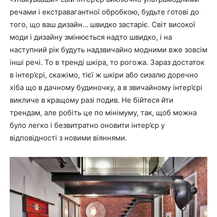
речами і екстравагантної обробкою, будьте готові до
того, що ваш дизайн… швидко застаріє. Світ високої
моди і дизайну змінюється надто швидко, і на
наступний рік будуть надзвичайно модними вже зовсім
інші речі. То в тренді шкіра, то рогожа. Зараз достаток
в інтер’єрі, скажімо, тієї ж шкіри або сизалю доречно
хіба що в дачному будиночку, а в звичайному інтер’єрі
викличе в кращому разі подив. Не бійтеся йти
трендам, але робіть це по мінімуму, так, щоб можна
було легко і безвитратно оновити інтер’єр у
відповідності з новими віяннями.