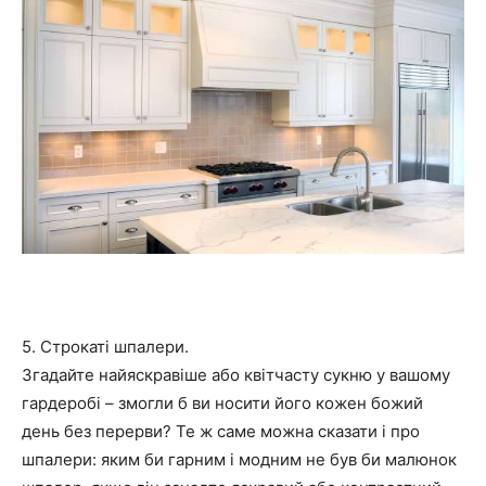
5. Строкаті шпалери.
Згадайте найяскравіше або квітчасту сукню у вашому
гардеробі – змогли б ви носити його кожен божий
день без перерви? Те ж саме можна сказати і про
шпалери: яким би гарним і модним не був би малюнок