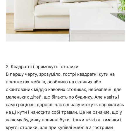
2. Квадратні і прямокутні столики.
В першу чергу, зрозуміло, гострі квадратні кути на
предметах меблів, особливо на скляних або
окантованих міддю кавових столиках, небезпечні для
маленьких дітей, що бігають по будинку. Але навіть і
самі граціозні дорослі час від часу можуть наражатись
на ці кути і наносити собі травми. Це не означає, що у
вашому будинку повинні бути тільки м’які оттоманки і
круглі столики, але при купівлі меблів з гострими