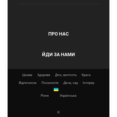
ПРО НАС
ЙДИ ЗА НАМИ
Цікаве
Здоровя
Діти, вагітніть
Краса
Відпочинок
Психологія
Дача, сад
Інтерєр
Різне
Українська
©