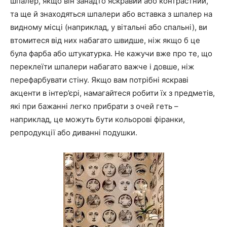
шпалер, якщо він занадто яскравий або контрастний,
та ще й знаходяться шпалери або вставка з шпалер на
видному місці (наприклад, у вітальні або спальні), ви
втомитеся від них набагато швидше, ніж якщо б це
була фарба або штукатурка. Не кажучи вже про те, що
переклеїти шпалери набагато важче і довше, ніж
перефарбувати стіну. Якщо вам потрібні яскраві
акценти в інтер’єрі, намагайтеся робити їх з предметів,
які при бажанні легко прибрати з очей геть –
наприклад, це можуть бути кольорові фіранки,
репродукції або диванні подушки.