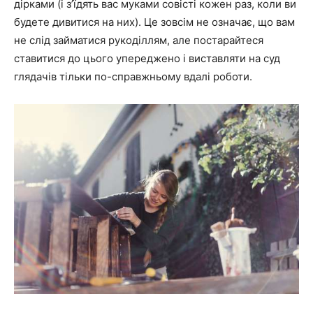
дірками (і з’їдять вас муками совісті кожен раз, коли ви
будете дивитися на них). Це зовсім не означає, що вам
не слід займатися рукоділлям, але постарайтеся
ставитися до цього упереджено і виставляти на суд
глядачів тільки по-справжньому вдалі роботи.