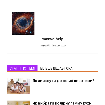
maxwelhelp
https://ttt.1ca.com.ua
СТАТТІ ПО ТЕМІ
БІЛЬШЕ ВІД АВТОРА
Як звикнути до нової квартири?
Як вибрати колірну гамму кухні