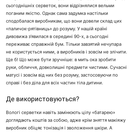
сьогоднішніх серветок, вони відрізнялися вельми
поганим якістю. Однак сама задумка настільки
сподобалася виробникам, що вони довели склад цих
«паличок-рятівниць» до розуму. У нашій країні
дивовижа з’явилася в середині 90-х, а сьогодні
переживає справжній бум. Тільки завзятий нечупара
не користується ними, а виробників і зовсім не злічити.
Ще б! Що може бути зручніше: в мить ока зробити
руки, обличчя, довколишні предмети чистими. Сучасні
матусі і зовсім від них без розуму, застосовуючи по
справі і без діла для всіх частин тіла дитини.
Де використовуються?
Вологі серветки навіть замінюють цілу «батарею»
доглядають коштів за собою, адже крім зняття макіяжу
виробник обіцяє тонізація і зволоження шкіри. А