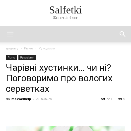
Salfetki
Жіночій блог
додому
Різне
Рукоділля
Різне
Рукоділля
Чарівні хустинки… чи ні?
Поговоримо про вологих
серветках
по
maxwelhelp
-
2018-07-30
351
0