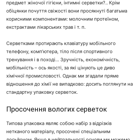
предмет жіночої гігієни, інтимні серветки?.. Крім
обіцянки почуття свіжості вони просякнуті багатьма
корисними компонентами: молочним протеїном,
екстрактами лікарських трав і т. п.
Серветками протирають клавіатуру мобільного
телефону, комп’ютера, тіло після спортивного
тренування і в поході… Зручність, економічність,
мобільність – ось якості, за які цінують це диво
хімічної промисловості. Однак ми згадали пряме
відношення до хімії не випадково: досить поглянути на
стандартну упаковку серветок.
Просочення вологих серветок
Типова упаковка являє собою набір з відрізків
нетканого матеріалу, просочені спеціальним
лосьйоном. Якщо в нейтральності основи ми можемо