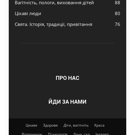
Вагітність, пологи, виховання дітей
88
Цікаві люди
80
Свята. Історія, традиції, привітання
76
ПРО НАС
ЙДИ ЗА НАМИ
Цікаве
Здоровя
Діти, вагітніть
Краса
Відпочинок
Психологія
Дача, сад
Інтерєр