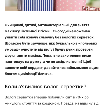
Очищаючі, дитячі, антибактеріальні, для зняття
макіяжу і інтимної гігієни… Сьогодні неможливо
уявити собі жіночу сумочку без вологих серветок.
Що може бути зручніше, ніж буквально в «польових
умовах» очистити від пилу і бруду руки, протерти
фрукт, зняти макіяж. Повальне захоплення ними
наштовхує на думку: а чи не шкідливі вони? Щоб
винести свій вердикт, давайте познайомимося з цим
благом цивілізації ближче.
Коли з’явилися вологі серветки?
Вологі серветки вперше побачили світ в 70-х рр.
минулого століття за кордоном. Правда, на відміну від