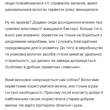
люди познайомилися з її справжнім запахом, армія
шанувальників вологих серветок різко зменшилася.
Ну як, вражає? Додамо сюди дослідження вчених про
сумнівні властивості знищувати бактерії. Більше того,
вчені уми впевнені: серветки не тільки не борються з
шкідливими мікробами, але і служать благодатним
середовищем для їх розвитку. До того ж виробництво
та упаковка вологих засобів гігієни вимагає ідеальної
стерильності, що далеко не завжди дотримується.
Особливо в дрібних приватних «лавочки».
Який висновок напрошується сам собою? Вологими
серветками користуватися можна, але тільки в разі
гострої необхідності. Причому після контакту добре б
найближчим часом скористатися старим добрим
милом. Не варто протирати обличчя і руки,