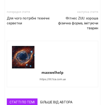
попередня стаття
наступна стаття
Для чого потрібні технічні
Фітнес ZUU: хороша
серветки
фізична форма, імітуючи
тварин
maxwelhelp
https://ttt.1ca.com.ua
СТАТТІ ПО ТЕМІ
БІЛЬШЕ ВІД АВТОРА