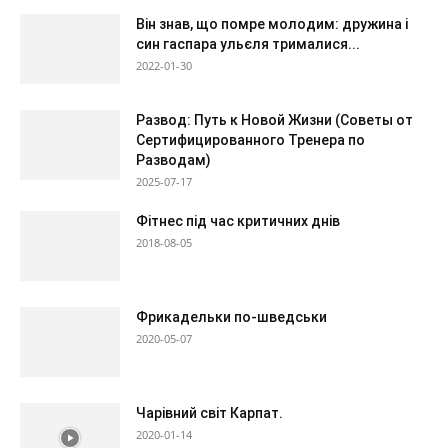
Він знав, що помре молодим: дружина і
син гаспара ульєля трималися...
2022-01-30
Развод: Путь к Новой Жизни (Советы от
Сертифицированного Тренера по
Разводам)
2025-07-17
Фітнес під час критичних днів
2018-08-05
Фрикадельки по-шведськи
2020-05-07
Чарівний світ Карпат.
2020-01-14