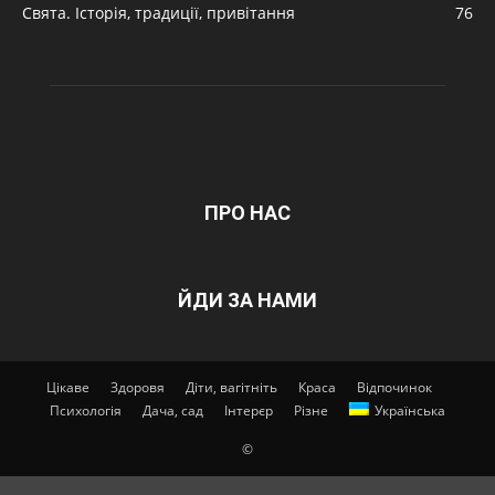
Свята. Історія, традиції, привітання
76
ПРО НАС
ЙДИ ЗА НАМИ
Цікаве
Здоровя
Діти, вагітніть
Краса
Відпочинок
Психологія
Дача, сад
Інтерєр
Різне
Українська
©