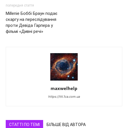
попередня стаття
Millenie Боббі Браун подає
скаргу на переслідування
проти Девіда Гарпера у
фільмі «Дивні речі»
maxwelhelp
https://ttt.1ca.com.ua
СТАТТІ ПО ТЕМІ
БІЛЬШЕ ВІД АВТОРА