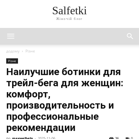
Salfetki
Жіночій блог
додому
Різне
Різне
Наилучшие ботинки для
трейл-бега для женщин:
комфорт,
производительность и
профессиональные
рекомендации
по
maxwelhelp
-
2025-11-06
36
0