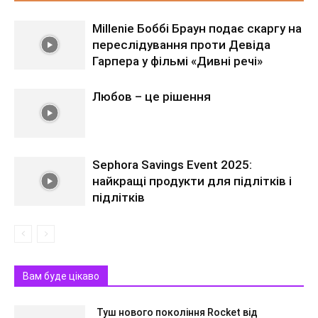
Millenie Боббі Браун подає скаргу на
переслідування проти Девіда
Гарпера у фільмі «Дивні речі»
Любов – це рішення
Sephora Savings Event 2025:
найкращі продукти для підлітків і
підлітків
Вам буде цікаво
Туш нового покоління Rocket від