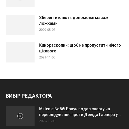
Зберегти юність допоможе масаж
ложками
2020-05-07
Кинораскопки: щоб не пропустити нічого
цікавого
2021-11-08
ВИБІР РЕДАКТОРА
Millenie Боббі Браун подає скаргу на
переслідування проти Девіда Гарпера у...
2025-11-05