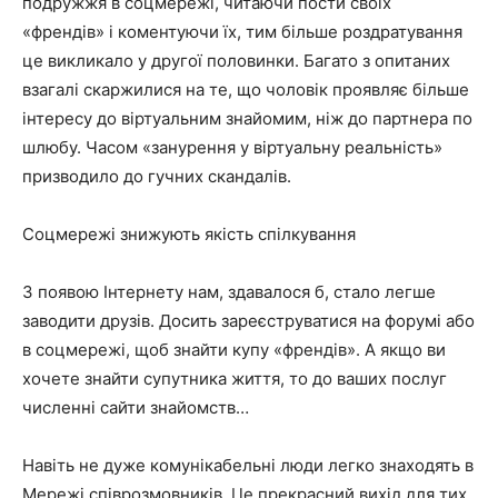
подружжя в соцмережі, читаючи пости своїх
«френдів» і коментуючи їх, тим більше роздратування
це викликало у другої половинки. Багато з опитаних
взагалі скаржилися на те, що чоловік проявляє більше
інтересу до віртуальним знайомим, ніж до партнера по
шлюбу. Часом «занурення у віртуальну реальність»
призводило до гучних скандалів.
Соцмережі знижують якість спілкування
З появою Інтернету нам, здавалося б, стало легше
заводити друзів. Досить зареєструватися на форумі або
в соцмережі, щоб знайти купу «френдів». А якщо ви
хочете знайти супутника життя, то до ваших послуг
численні сайти знайомств…
Навіть не дуже комунікабельні люди легко знаходять в
Мережі співрозмовників. Це прекрасний вихід для тих,