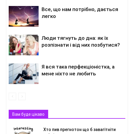
Все, що нам потрібно, дається
легко
Люди тягнуть до дна: як їх
розпізнати і від них позбутися?
Я вся така перфекціоністка, а
мене ніхто не любить
Вам буде цікаво
Хто пив прегнотон що б завагітніти