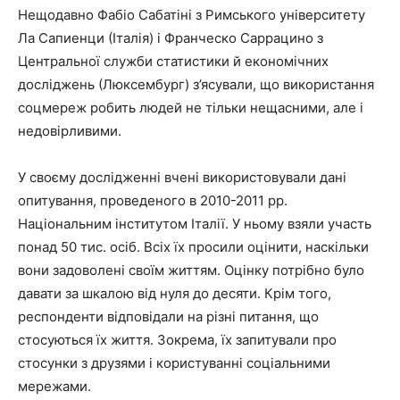
Нещодавно Фабіо Сабатіні з Римського університету
Ла Сапиенци (Італія) і Франческо Саррацино з
Центральної служби статистики й економічних
досліджень (Люксембург) з’ясували, що використання
соцмереж робить людей не тільки нещасними, але і
недовірливими.
У своєму дослідженні вчені використовували дані
опитування, проведеного в 2010-2011 рр.
Національним інститутом Італії. У ньому взяли участь
понад 50 тис. осіб. Всіх їх просили оцінити, наскільки
вони задоволені своїм життям. Оцінку потрібно було
давати за шкалою від нуля до десяти. Крім того,
респонденти відповідали на різні питання, що
стосуються їх життя. Зокрема, їх запитували про
стосунки з друзями і користуванні соціальними
мережами.