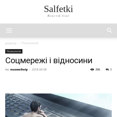
Salfetki
Жіночій блог
додому
Психологія
Психологія
Соцмережі і відносини
по
maxwelhelp
-
2018-04-08
396
0