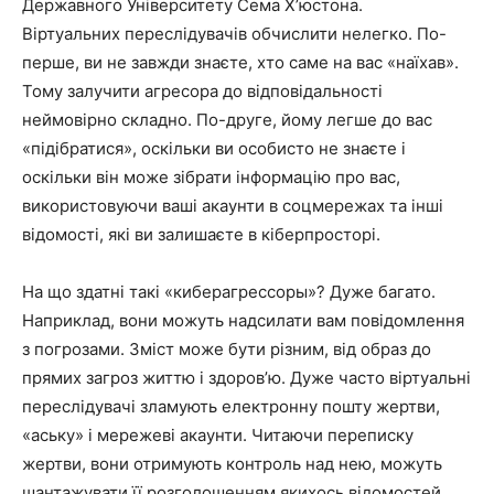
Державного Університету Сема Х’юстона.
Віртуальних переслідувачів обчислити нелегко. По-
перше, ви не завжди знаєте, хто саме на вас «наїхав».
Тому залучити агресора до відповідальності
неймовірно складно. По-друге, йому легше до вас
«підібратися», оскільки ви особисто не знаєте і
оскільки він може зібрати інформацію про вас,
використовуючи ваші акаунти в соцмережах та інші
відомості, які ви залишаєте в кіберпросторі.
На що здатні такі «киберагрессоры»? Дуже багато.
Наприклад, вони можуть надсилати вам повідомлення
з погрозами. Зміст може бути різним, від образ до
прямих загроз життю і здоров’ю. Дуже часто віртуальні
переслідувачі зламують електронну пошту жертви,
«аську» і мережеві акаунти. Читаючи переписку
жертви, вони отримують контроль над нею, можуть
шантажувати її розголошенням якихось відомостей,