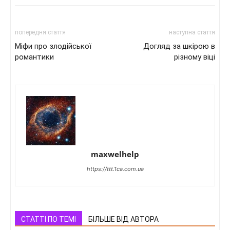
попередня стаття
наступна стаття
Міфи про злодійської
Догляд за шкірою в
романтики
різному віці
maxwelhelp
https://ttt.1ca.com.ua
СТАТТІ ПО ТЕМІ
БІЛЬШЕ ВІД АВТОРА