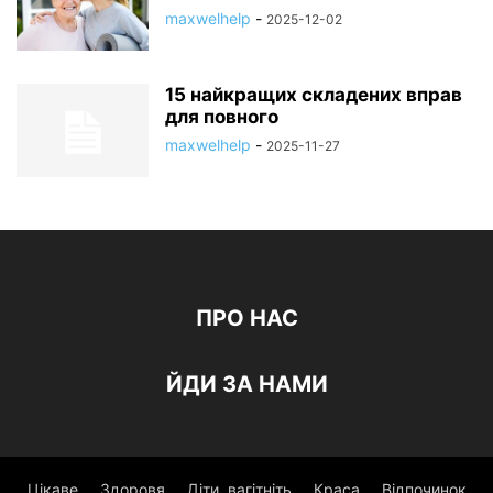
maxwelhelp
-
2025-12-02
15 найкращих складених вправ
для повного
maxwelhelp
-
2025-11-27
ПРО НАС
ЙДИ ЗА НАМИ
Цікаве
Здоровя
Діти, вагітніть
Краса
Відпочинок