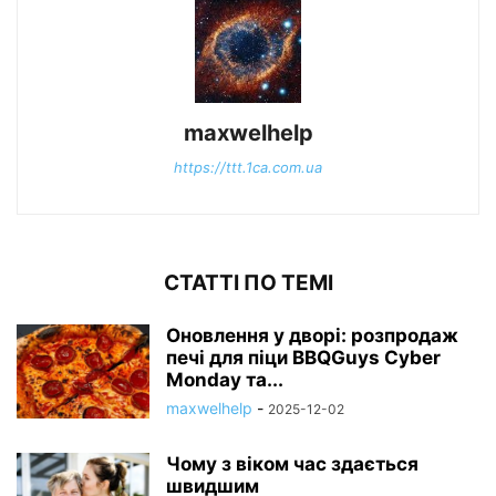
maxwelhelp
https://ttt.1ca.com.ua
СТАТТІ ПО ТЕМІ
Оновлення у дворі: розпродаж
печі для піци BBQGuys Cyber
Monday та...
maxwelhelp
-
2025-12-02
Чому з віком час здається
швидшим