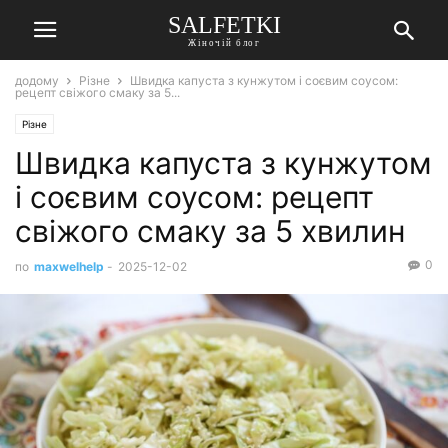
SALFETKI
Жіночій блог
додому
Різне
Швидка капуста з кунжутом і соєвим соусом:
рецепт свіжого смаку за 5...
Різне
Швидка капуста з кунжутом
і соєвим соусом: рецепт
свіжого смаку за 5 хвилин
0
по
maxwelhelp
-
2025-12-02