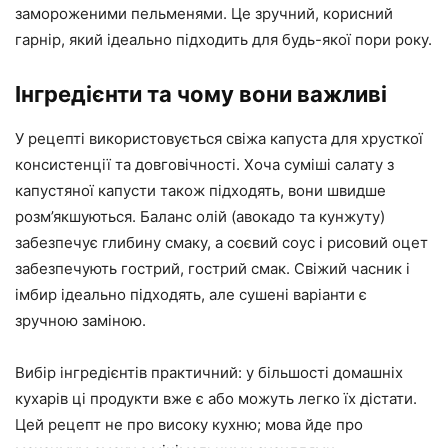
замороженими пельменями. Це зручний, корисний
гарнір, який ідеально підходить для будь-якої пори року.
Інгредієнти та чому вони важливі
У рецепті використовується свіжа капуста для хрусткої
консистенції та довговічності. Хоча суміші салату з
капустяної капусти також підходять, вони швидше
розм’якшуються. Баланс олій (авокадо та кунжуту)
забезпечує глибину смаку, а соєвий соус і рисовий оцет
забезпечують гострий, гострий смак. Свіжий часник і
імбир ідеально підходять, але сушені варіанти є
зручною заміною.
Вибір інгредієнтів практичний: у більшості домашніх
кухарів ці продукти вже є або можуть легко їх дістати.
Цей рецепт не про високу кухню; мова йде про