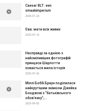
Caesar BLT: een
smaakimperium
2026-01-24
Єва: мати всіх живих
2025-07-16
Насправді за однією з
найсміливіших фотографій
принцеси Шарлотти
ховається мила історія
2025-07-26
Міллі Боббі Браун поділилася
найкрутішим знімком Джейка
Бонджові з “батьківського
обов’язку”,...
2025-09-05