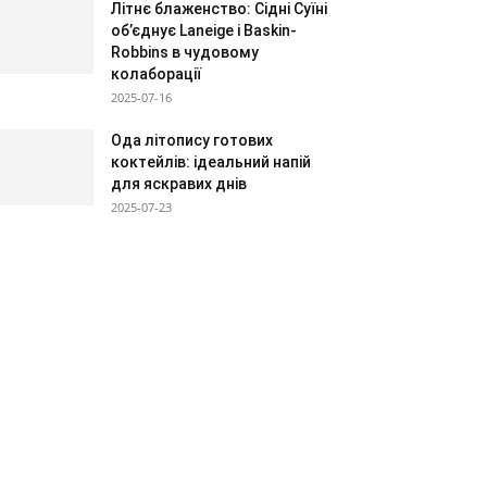
Літнє блаженство: Сідні Суїні
об’єднує Laneige і Baskin-
Robbins в чудовому
колаборації
2025-07-16
Ода літопису готових
коктейлів: ідеальний напій
для яскравих днів
2025-07-23