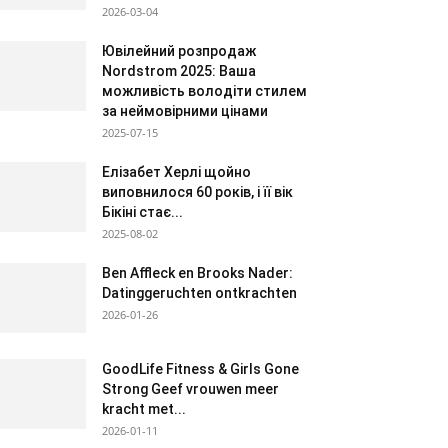
2026-03-04
Ювілейний розпродаж
Nordstrom 2025: Ваша
можливість володіти стилем
за неймовірними цінами
2025-07-15
Елізабет Херлі щойно
виповнилося 60 років, і її вік
Бікіні стає...
2025-08-02
Ben Affleck en Brooks Nader:
Datinggeruchten ontkrachten
2026-01-26
GoodLife Fitness & Girls Gone
Strong Geef vrouwen meer
kracht met...
2026-01-11