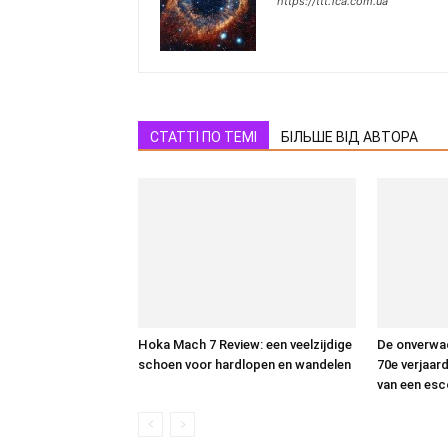
https://ttt.1ca.com.ua
СТАТТІ ПО ТЕМІ
БІЛЬШЕ ВІД АВТОРА
Hoka Mach 7 Review: een veelzijdige
De onverwac
schoen voor hardlopen en wandelen
70e verjaar
van een esc