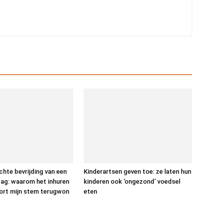
hte bevrijding van een
Kinderartsen geven toe: ze laten hun
dag: waarom het inhuren
kinderen ook ‘ongezond’ voedsel
ort mijn stem terugwon
eten