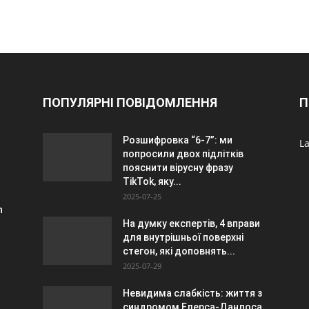
ПОПУЛЯРНІ ПОВІДОМЛЕННЯ
П
Розшифровка “6-7”: ми
La
попросили двох підлітків
пояснити вірусну фразу
TikTok, яку...
2025-07-25
n
На думку експертів, 4 вправи
для внутрішньої поверхні
стегон, які доповнять...
2025-07-29
Невидима слабкість: життя з
синдромом Елерса-Данлоса