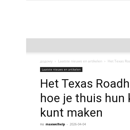
додому
Laatste nieuws en artikelen
Het Texas Ro
Laatste nieuws en artikelen
Het Texas Roadh
hoe je thuis hu
kunt maken
по
maxwelhelp
-
2026-04-04