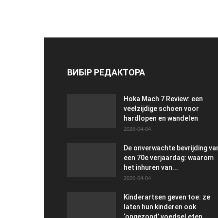
ВИБІР РЕДАКТОРА
Hoka Mach 7 Review: een
veelzijdige schoen voor
hardlopen en wandelen
2026-04-04
De onverwachte bevrijding va
een 70e verjaardag: waarom
het inhuren van...
2026-04-04
Kinderartsen geven toe: ze
laten hun kinderen ook
‘ongezond’ voedsel eten