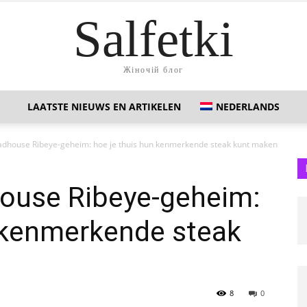
Salfetki
Жіночій блог
LAATSTE NIEUWS EN ARTIKELEN
NEDERLANDS
adhouse Ribeye-geheim: hoe je thuis hun kenmerkende steak kunt maken
ouse Ribeye-geheim:
n kenmerkende steak
8
0