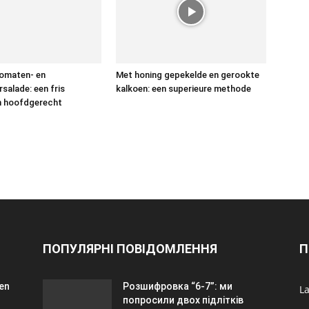
tomaten- en
Met honing gepekelde en gerookte
alade: een fris
kalkoen: een superieure methode
n hoofdgerecht
ПОПУЛЯРНІ ПОВІДОМЛЕННЯ
П
een
Розшифровка “6-7”: ми
La
попросили двох підлітків