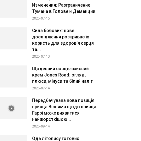
Изменения: Разграничение
Тумана в Голове и Деменции
2025-07-15
Сила бобових: нове
дослідження розкриває їх
користь для здоров’я серця
та...
2025-07-13
Щоденний сонцезахисний
крем Jones Road: огляд,
плюси, мінуси та білий наліт
2025-07-14
Передбачувана нова позиція
принца Вільяма щодо принца
Гаррі може виявитися
найжорсткішою...
2025-09-14
Ода літопису готових