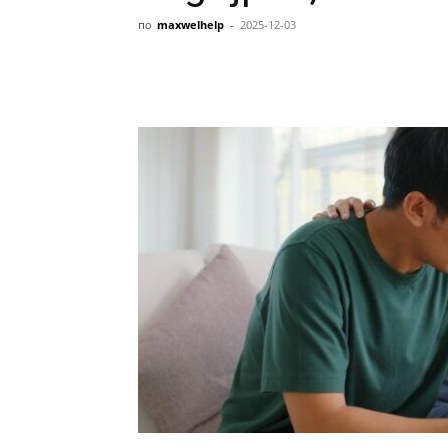
по
maxwelhelp
-
2025-12-03