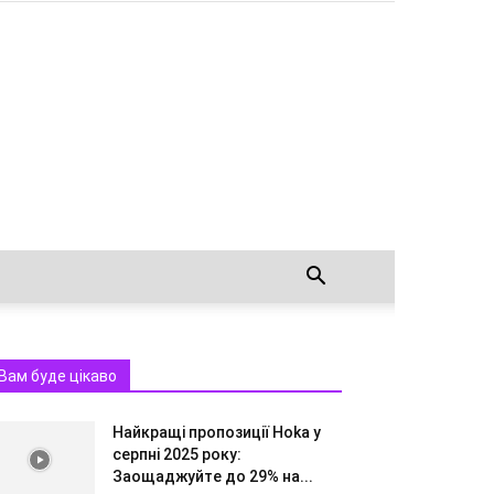
Вам буде цікаво
Найкращі пропозиції Hoka у
серпні 2025 року:
Заощаджуйте до 29% на...