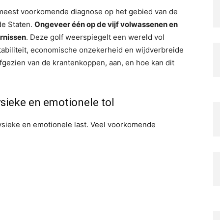
 meest voorkomende diagnose op het gebied van de
praktische
de Staten.
Ongeveer één op de vijf volwassenen en
ornissen
. Deze golf weerspiegelt een wereld vol
tabiliteit, economische onzekerheid en wijdverbreide
afgezien van de krantenkoppen, aan, en hoe kan dit
recepten
ysieke en emotionele tol
 fysieke en emotionele last. Veel voorkomende