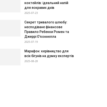
коктейлів: ідеальний напій
для яскравих днів
2025-07-23
Секрет тривалого шлюбу:
несподіване фінансове
Правило Ребекки Ромен та
Джеррі О’коннелла
2025-07-19
Марафон: керівництво для
всіх бігунів на думку експертів
2025-08-28