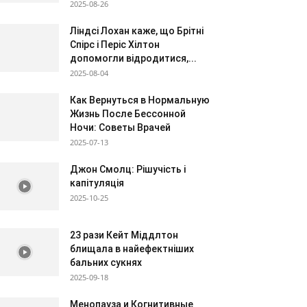
2025-08-26
Ліндсі Лохан каже, що Брітні
Спірс і Періс Хілтон
допомогли відродитися,...
2025-08-04
Как Вернуться в Нормальную
Жизнь После Бессонной
Ночи: Советы Врачей
2025-07-13
Джон Смолц: Рішучість і
капітуляція
2025-10-25
23 рази Кейт Міддлтон
блищала в найефектніших
бальних сукнях
2025-09-18
Менопауза и Когнитивные