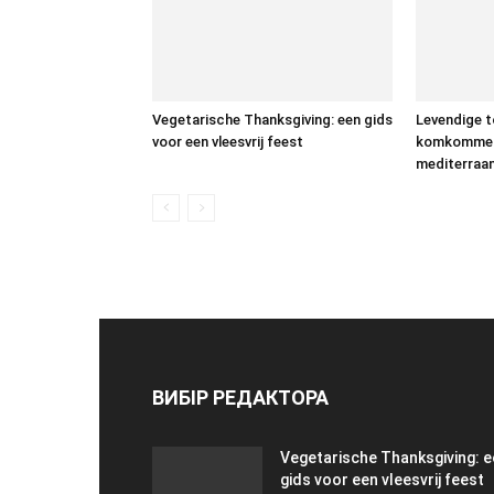
Vegetarische Thanksgiving: een gids
Levendige 
voor een vleesvrij feest
komkommers
mediterraa
ВИБІР РЕДАКТОРА
Vegetarische Thanksgiving: 
gids voor een vleesvrij feest