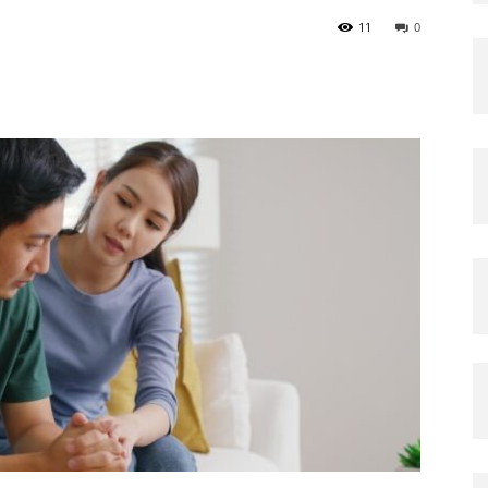
11
0
voeding,
fitness
en