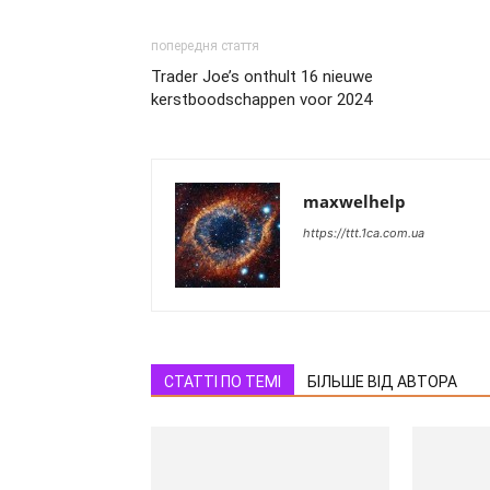
попередня стаття
Trader Joe’s onthult 16 nieuwe
kerstboodschappen voor 2024
maxwelhelp
https://ttt.1ca.com.ua
СТАТТІ ПО ТЕМІ
БІЛЬШЕ ВІД АВТОРА