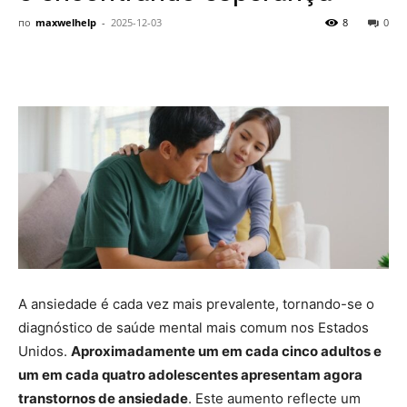
saudável,
по
maxwelhelp
-
2025-12-03
8
0
fitness
e
receitas
A ansiedade é cada vez mais prevalente, tornando-se o
diagnóstico de saúde mental mais comum nos Estados
práticas
Unidos.
Aproximadamente um em cada cinco adultos e
um em cada quatro adolescentes apresentam agora
transtornos de ansiedade
. Este aumento reflecte um