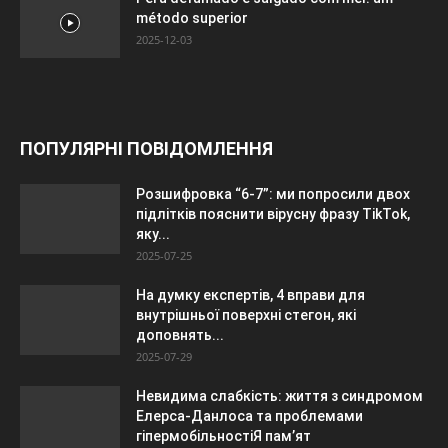
método superior
2025-12-03
ПОПУЛЯРНІ ПОВІДОМЛЕННЯ
Розшифровка “6-7”: ми попросили двох
підлітків пояснити вірусну фразу TikTok,
яку...
2025-07-25
На думку експертів, 4 вправи для
внутрішньої поверхні стегон, які
доповнять...
2025-07-29
Невидима слабкість: життя з синдромом
Елерса-Данлоса та проблемами
гіпермобільностіЯ пам’ят