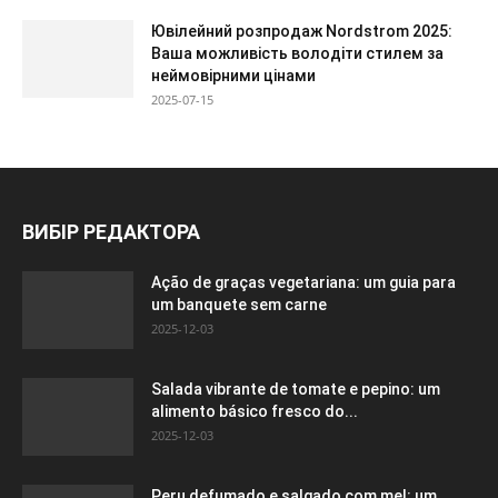
Ювілейний розпродаж Nordstrom 2025:
Ваша можливість володіти стилем за
неймовірними цінами
2025-07-15
ВИБІР РЕДАКТОРА
Ação de graças vegetariana: um guia para
um banquete sem carne
2025-12-03
Salada vibrante de tomate e pepino: um
alimento básico fresco do...
2025-12-03
Peru defumado e salgado com mel: um