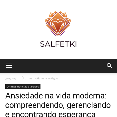
Salfetki:
додому
Últimas notícias e artigos
Últimas notícias e artigos
Ansiedade na vida moderna:
Alimentação
compreendendo, gerenciando
e encontrando esperança