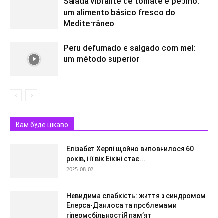
Salada vibrante de tomate e pepino:
um alimento básico fresco do
Mediterrâneo
Peru defumado e salgado com mel:
um método superior
Вам буде цікаво
Елізабет Херлі щойно виповнилося 60
років, і її вік Бікіні стає...
2025-08-02
Невидима слабкість: життя з синдромом
Елерса-Данлоса та проблемами
гіпермобільностіЯ пам’ят