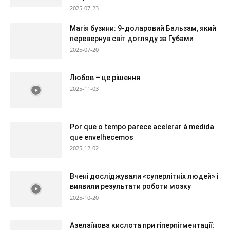
2025-07-23
Магія бузини: 9-доларовий Бальзам, який
перевернув світ догляду за Губами
2025-07-20
Любов – це рішення
2025-11-03
Por que o tempo parece acelerar à medida
que envelhecemos
2025-12-02
Вчені досліджували «суперлітніх людей» і
виявили результати роботи мозку
2025-10-20
Азелаїнова кислота при гіперпігментації: