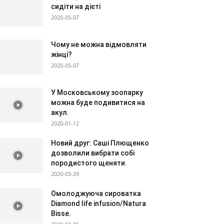
сидіти на дієті
2020-05-07
Чому не можна відмовляти
жінці?
2020-05-07
У Московському зоопарку
можна буде подивитися на
акул.
2020-01-12
Новий друг: Саші Плющенко
дозволили вибрати собі
породистого щеняти.
2020-03-29
Омолоджуюча сироватка
Diamond life infusion/Natura
Bisse.