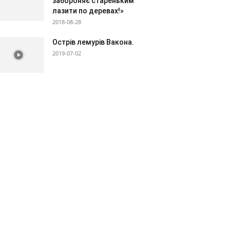
забороняє стареньким
лазити по деревах!»
2018-08-28
Острів лемурів Вакона.
2019-07-02