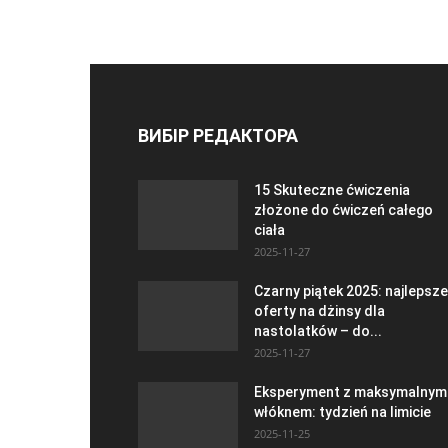
ВИБІР РЕДАКТОРА
15 Skuteczne ćwiczenia
złożone do ćwiczeń całego
ciała
2025-11-27
Czarny piątek 2025: najlepsze
oferty na dżinsy dla
nastolatków – do...
2025-11-27
Eksperyment z maksymalnym
włóknem: tydzień na limicie
2025-11-25