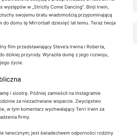
s występów w „Strictly Come Dancing”. Binji Irwin,
a otuchy swojemu bratu wiadomością przypominającą
 do domu tę Mirrorball dziesięć lat temu. Teraz twoja
ny film przedstawiający Steve’a Irwina i Roberta,
 do dzikiej przyrody. Wyraziła dumę z jego rozwoju,
jego życie.
bliczna
mę i siostrę. Później zamieścił na Instagramie
odzinie za niezachwiane wsparcie. Zwycięstwo
ie, w tym komentarz wychwalający Terri Irwin za
dzenia firmy.
rsie tanecznym; jest świadectwem odporności rodziny