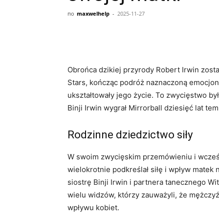
по
maxwelhelp
-
2025-11-27
Obrońca dzikiej przyrody Robert Irwin zost
Stars, kończąc podróż naznaczoną emocjonal
ukształtowały jego życie. To zwycięstwo by
Binji Irwin wygrał Mirrorball dziesięć lat tem
Rodzinne dziedzictwo siły
W swoim zwycięskim przemówieniu i wcześ
wielokrotnie podkreślał siłę i wpływ matek n
siostrę Binji Irwin i partnera tanecznego 
wielu widzów, którzy zauważyli, że mężczyź
wpływu kobiet.