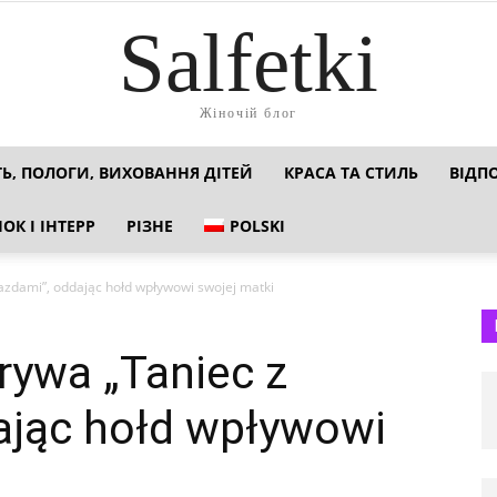
Salfetki
Жіночій блог
ТЬ, ПОЛОГИ, ВИХОВАННЯ ДІТЕЙ
КРАСА ТА СТИЛЬ
ВІДП
ОК І ІНТЕРР
РІЗНЕ
POLSKI
azdami”, oddając hołd wpływowi swojej matki
rywa „Taniec z
ając hołd wpływowi