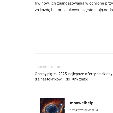
Irwinów, ich zaangażowania w ochronę przyro
za każdą historią sukcesu często stoją odd
попередня стаття
Czarny piątek 2025: najlepsze oferty na dżinsy
dla nastolatków – do 70% zniżki
maxwelhelp
https://ttt.1ca.com.ua