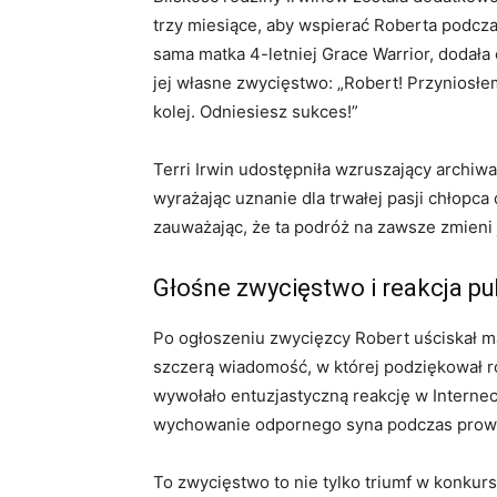
trzy miesiące, aby wspierać Roberta podcza
sama matka 4-letniej Grace Warrior, dodał
jej własne zwycięstwo: „Robert! Przyniosłem
kolej. Odniesiesz sukces!”
Terri Irwin udostępniła wzruszający archiwal
wyrażając uznanie dla trwałej pasji chłopca
zauważając, że ta podróż na zawsze zmieni 
Głośne zwycięstwo i reakcja pu
Po ogłoszeniu zwycięzcy Robert uściskał ma
szczerą wiadomość, w której podziękował r
wywołało entuzjastyczną reakcję w Internec
wychowanie odpornego syna podczas prowa
To zwycięstwo to nie tylko triumf w konku