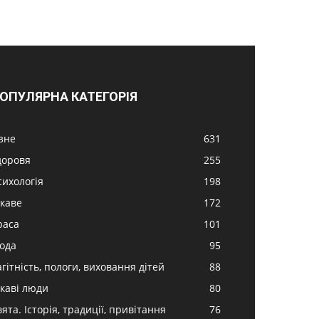
ОПУЛЯРНА КАТЕГОРІЯ
ізне
631
доровя
255
сихологія
198
ікаве
172
раса
101
ода
95
гітність, пологи, виховання дітей
88
ікаві люди
80
ята. Історія, традиції, привітання
76