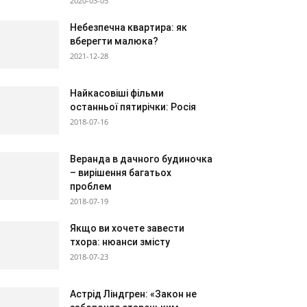
2020-03-05
Небезпечна квартира: як
вберегти малюка?
2021-12-28
Найкасовіші фільми
останньої пятирічки: Росія
2018-07-16
Веранда в дачного будиночка
– вирішення багатьох
проблем
2018-07-19
Якщо ви хочете завести
тхора: нюанси змісту
2018-07-23
Астрід Ліндгрен: «Закон не