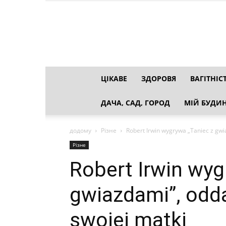
ЦІКАВЕ
ЗДОРОВЯ
ВАГІТНІС
ДАЧА, САД, ГОРОД
МІЙ БУДИН
додому
Різне
Robert Irwin wygrywa „Taniec z gwi
Різне
Robert Irwin wyg
gwiazdami”, odd
swojej matki