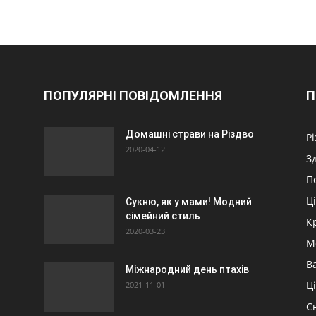
ПОПУЛЯРНІ ПОВІДОМЛЕННЯ
П
Домашні страви на Різдво
Р
2020-04-12
З
П
Ц
Сукню, як у мами! Модний
сімейний стиль
К
2020-03-23
М
Ва
Міжнародний день птахів
Ц
2021-11-01
Св