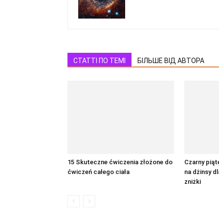
СТАТТІ ПО ТЕМІ
БІЛЬШЕ ВІД АВТОРА
15 Skuteczne ćwiczenia złożone do
Czarny piąt
ćwiczeń całego ciała
na dżinsy d
zniżki