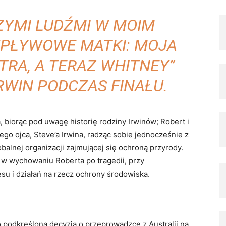
ZYMI LUDŹMI W MOIM
 WPŁYWOWE MATKI: MOJA
TRA, A TERAZ WHITNEY”
RWIN PODCZAS FINAŁU.
 biorąc pod uwagę historię rodziny Irwinów; Robert i
go ojca, Steve’a Irwina, radząc sobie jednocześnie z
balnej organizacji zajmującej się ochroną przyrody.
 w wychowaniu Roberta po tragedii, przy
u i działań na rzecz ochrony środowiska.
 podkreślona decyzją o przeprowadzce z Australii na