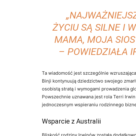
„NAJWAŻNIEJS
ŻYCIU SĄ SILNE I
MAMA, MOJA SIOS
– POWIEDZIAŁA I
Ta wiadomość jest szczególnie wzruszająca,
Binji kontynuują dziedzictwo swojego zmarłe
osobistą stratą i wymogami prowadzenia glo
Powszechnie uznawana jest rola Terri Irwin
jednoczesnym wspieraniu rodzinnego biznes
Wsparcie z Australii
Bliskość rodziny Irwinów została dodatkowo