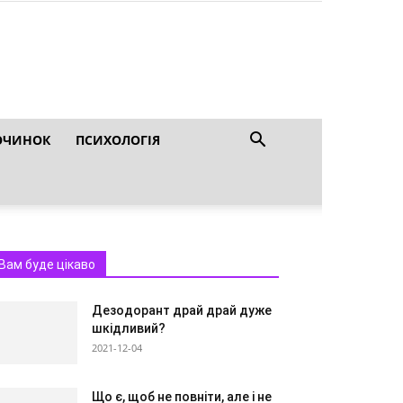
ОЧИНОК
ПСИХОЛОГІЯ
Вам буде цікаво
Дезодорант драй драй дуже
шкідливий?
2021-12-04
Що є, щоб не повніти, але і не