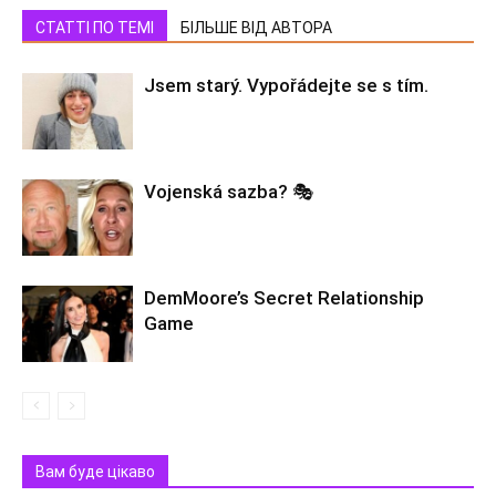
СТАТТІ ПО ТЕМІ
БІЛЬШЕ ВІД АВТОРА
Jsem starý. Vypořádejte se s tím.
Vojenská sazba? 🎭
DemMoore’s Secret Relationship
Game
Вам буде цікаво