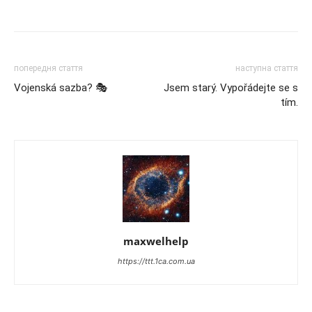
попередня стаття
наступна стаття
Vojenská sazba? 🎭
Jsem starý. Vypořádejte se s
tím.
maxwelhelp
https://ttt.1ca.com.ua