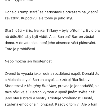
Donald Trump starší se nedostavil s odkazem na „vládní
závazky“. Kupodivu, ale tohle je jeho styl.
Starší děti – Eric, Ivanka, Tiffany – byly přítomny. Bylo pro
ně důležité, aby byli vidět. A co Barron? Barron zůstal
doma. V devatenácti není jeho absence věcí plánování.
Toto je prohlášení.
Nebo možná jen lhostejnost.
Zvenčí to vypadá jako rodina rozdělená napůl. Donald Jr.
a Melania chybí. Barron chybí. Jak zdroj říká Robovi
Shooterovi z
Naughty But Nice
, pravda je jednodušší, ale
také ošklivější. Barron vyrostl v úplně jiném světě než
jeho starší bratři a sestry. Existuje vzdálenost. Hustá,
studená emocionální propast. Každý o tom ví. Ale o tom