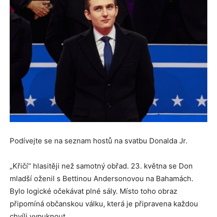
Podívejte se na seznam hostů na svatbu Donalda Jr.
„Křičí“ hlasitěji než samotný obřad. 23. května se Don
mladší oženil s Bettinou Andersonovou na Bahamách.
Bylo logické očekávat plné sály. Místo toho obraz
připomíná občanskou válku, která je připravena každou
chvíli vypuknout.