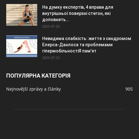
На думку експертів, 4 вправи для
внутрішньої поверхні стегон, які
доповнять...
2025-07-29
Невидима слабкість: життя з синдромом
Елерса-Данлоса та проблемами
гіпермобільностіЯ пам’ят
2025-07-23
ПОПУЛЯРНА КАТЕГОРІЯ
Nejnovější zprávy a články
905