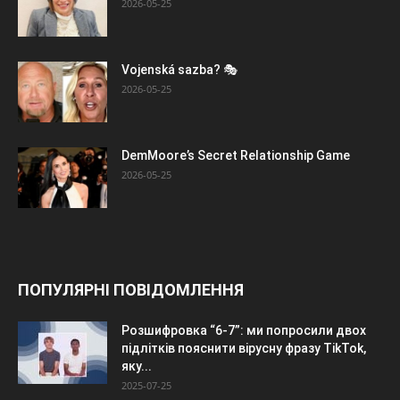
2026-05-25
Vojenská sazba? 🎭
2026-05-25
DemMoore’s Secret Relationship Game
2026-05-25
ПОПУЛЯРНІ ПОВІДОМЛЕННЯ
Розшифровка “6-7”: ми попросили двох
підлітків пояснити вірусну фразу TikTok,
яку...
2025-07-25