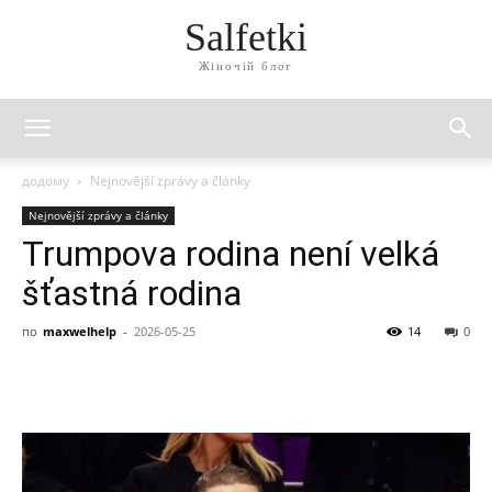
Salfetki
Жіночій блог
додому
Nejnovější zprávy a články
Nejnovější zprávy a články
Trumpova rodina není velká
šťastná rodina
по
maxwelhelp
-
2026-05-25
14
0