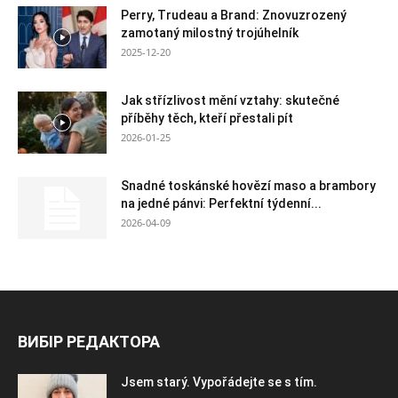
Perry, Trudeau a Brand: Znovuzrozený
zamotaný milostný trojúhelník
2025-12-20
Jak střízlivost mění vztahy: skutečné
příběhy těch, kteří přestali pít
2026-01-25
Snadné toskánské hovězí maso a brambory
na jedné pánvi: Perfektní týdenní...
2026-04-09
ВИБІР РЕДАКТОРА
Jsem starý. Vypořádejte se s tím.