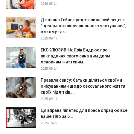
2026-05-24
Джоанна Гейнс представила свій рецепт
“ідеального післяшкільного частування”,
в якому так...
2025-09-17
ЕКСКЛЮЗИВНА: Ерін Ендрюс про
викладання свого сина цим двом
основним життєвим...
2025-09-24
Правила сексу: батьки діляться своїми
очікуваннями щодо сексуального життя
своїх підлітків,...
2025-09-17
Ця вправа пілатес для преса опрацює все
ваше тіло за 6...
2025-10-22