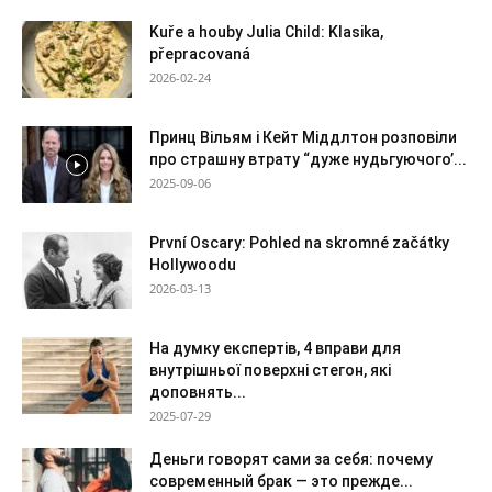
Kuře a houby Julia Child: Klasika,
přepracovaná
2026-02-24
Принц Вільям і Кейт Міддлтон розповіли
про страшну втрату “дуже нудьгуючого’...
2025-09-06
První Oscary: Pohled na skromné začátky
Hollywoodu
2026-03-13
На думку експертів, 4 вправи для
внутрішньої поверхні стегон, які
доповнять...
2025-07-29
Деньги говорят сами за себя: почему
современный брак — это прежде...