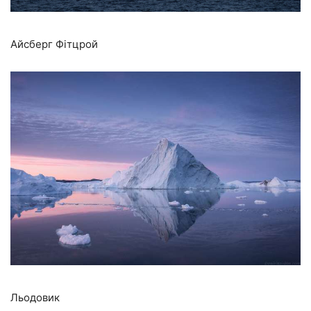
Айсберг Фітцрой
Льодовик