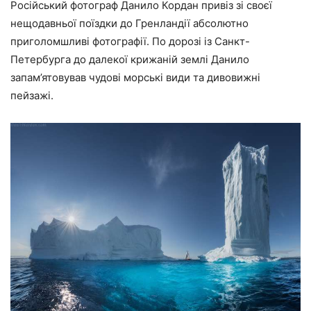
Російський фотограф Данило Кордан привіз зі своєї
нещодавньої поїздки до Гренландії абсолютно
приголомшливі фотографії. По дорозі із Санкт-
Петербурга до далекої крижаній землі Данило
запам’ятовував чудові морські види та дивовижні
пейзажі.