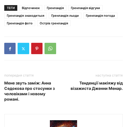
ТЕГИ
Відпочинок
Гренландія
Гренландія відгуки
Гренландія знаходиться
Гренландія льоди
Гренландія погода
Гренландія фото
Острів гренландія
попередня стаття
наступна стаття
Мене звуть заміж: Анна
Тенденції макіяжу від
Седокова про стосунки з
візажиста Дженни Менар.
чоловіками і новому
романі.