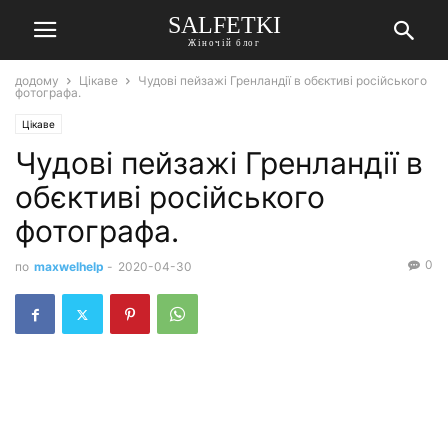
SALFETKI
Жіночій блог
додому
Цікаве
Чудові пейзажі Гренландії в обєктиві російського
фотографа.
Цікаве
Чудові пейзажі Гренландії в
обєктиві російського
фотографа.
0
по
maxwelhelp
-
2020-04-30