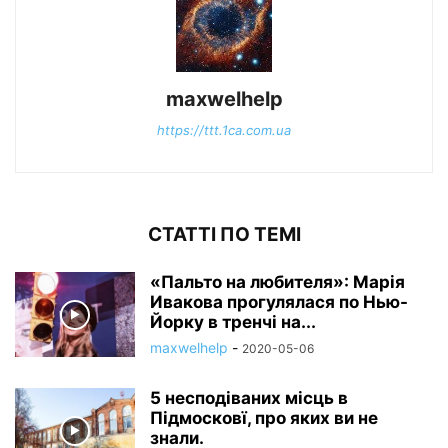
maxwelhelp
https://ttt.1ca.com.ua
СТАТТІ ПО ТЕМІ
«Пальто на любителя»: Марія
Ивакова прогулялася по Нью-
Йорку в тренчі на...
maxwelhelp
-
2020-05-06
5 несподіваних місць в
Підмосковї, про яких ви не
знали.