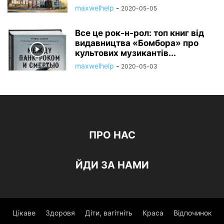
maxwelhelp
-
2020-05-05
Все це рок-н-рол: топ книг від
видавництва «Бомбора» про
культових музикантів...
maxwelhelp
-
2020-05-03
ПРО НАС
ЙДИ ЗА НАМИ
Цікаве
Здоровя
Діти, вагітніть
Краса
Відпочинок