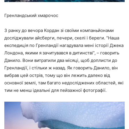
Гренландський хмарочос
З ранку до вечора Кордан зі своїми компаньйонами
досліджували айсберги, печери, скелі і береги. “Наша
експедиція по Гренландії нагадувала мені історії Джека
Лондона, якими я зачитувався в дитинстві”, – говорить
Данило. Вони витратили два місяці, щоб доплисти до
Гренландії, і стільки ж назад. Як говорить Данило, він
вибрав цей острів, тому що він лежить далеко від
основної землі, там багато недосліджених областей, які
тим не менш ідеальні для пейзажної фотографії.