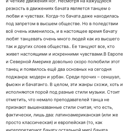
и чёткие движения ног. Несмотря на кажущуюся
резкость в движениях бачата является танцем о
любви и чувствах. Когда-то бачата даже находилась
под запретом в высшем обществе. Но в поледствии
всё очень изменилось, и в настоящее время бачату
любят танцевать очень много людей как из высшего
так и других слоев общества.. Ее танцуют все, кто
живет настоящими и искренними чувствами.В Европе
и Северной Америке довольно скоро полюбили этот
танец и появилось ещё два основных на сегодня
поджанра: модерн и урбан. Среди прочих – сеншуал,
фьюжн и бачатанго. В целом, эти жанры схожи, хоть и
исполняются порой под разные стили музыки. Стоит
отметить, что немало преподавателей танца не
признают вышеназванные стили считая, что есть,
фактически, лишь два: латиноамериканская (или же
просто классическая) и европейская (то, как
интерпретируют бачату остальной мир) бачата.