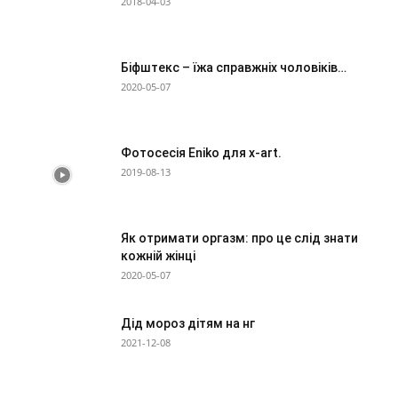
2018-04-03
Біфштекс – їжа справжніх чоловіків…
2020-05-07
Фотосесія Eniko для x-art.
2019-08-13
Як отримати оргазм: про це слід знати
кожній жінці
2020-05-07
Дід мороз дітям на нг
2021-12-08