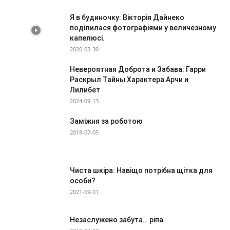
Я в будиночку: Вікторія Дайнеко
поділилася фотографіями у величезному
капелюсі.
2020-03-30
Невероятная Доброта и Забава: Гарри
Раскрыл Тайны Характера Арчи и
Лилибет
2024-09-13
Заміжня за роботою
2018-07-05
Чиста шкіра: Навіщо потрібна щітка для
особи?
2021-09-01
Незаслужено забута… ріпа