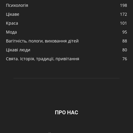
Психологія
198
Цікаве
172
Краса
101
Мода
95
Вагітність, пологи, виховання дітей
88
Цікаві люди
80
Свята. Історія, традиції, привітання
76
ПРО НАС