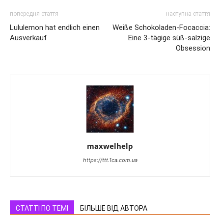
попередня стаття
наступна стаття
Lululemon hat endlich einen
Weiße Schokoladen-Focaccia:
Ausverkauf
Eine 3-tägige süß-salzige
Obsession
maxwelhelp
https://ttt.1ca.com.ua
СТАТТІ ПО ТЕМІ
БІЛЬШЕ ВІД АВТОРА