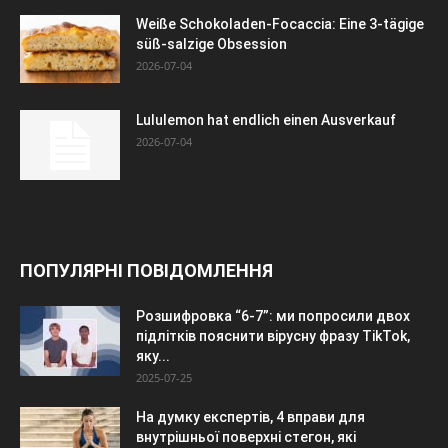
Weiße Schokoladen-Focaccia: Eine 3-tägige
süß-salzige Obsession
2026-07-04
Lululemon hat endlich einen Ausverkauf
2026-07-04
ПОПУЛЯРНІ ПОВІДОМЛЕННЯ
Розшифровка “6-7”: ми попросили двох
підлітків пояснити вірусну фразу TikTok,
яку...
2025-07-25
На думку експертів, 4 вправи для
внутрішньої поверхні стегон, які