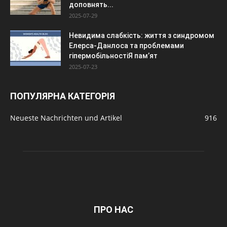
доповнять...
2025-07-29
Невидима слабкість: життя з синдромом
Елерса-Данлоса та проблемами
гіпермобільностіЯ пам’ят
2025-07-23
ПОПУЛЯРНА КАТЕГОРІЯ
Neueste Nachrichten und Artikel
916
ПРО НАС