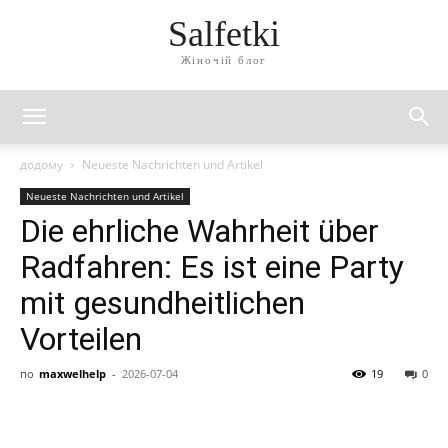
Salfetki
Жіночій блог
додому
Neueste Nachrichten und Artikel
Neueste Nachrichten und Artikel
Die ehrliche Wahrheit über
Radfahren: Es ist eine Party
mit gesundheitlichen
Vorteilen
по
maxwelhelp
-
2026-07-04
19
0