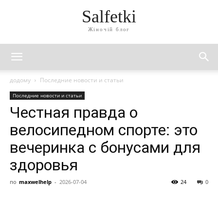
Salfetki
Жіночій блог
додому
Последние новости и статьи
Последние новости и статьи
Честная правда о
велосипедном спорте: это
вечеринка с бонусами для
здоровья
по
maxwelhelp
-
2026-07-04
24
0