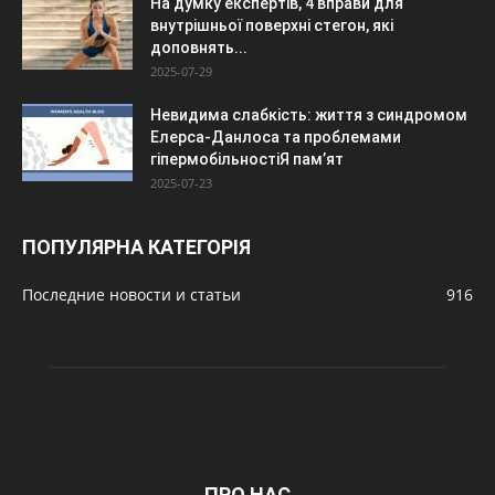
На думку експертів, 4 вправи для
внутрішньої поверхні стегон, які
доповнять...
2025-07-29
Невидима слабкість: життя з синдромом
Елерса-Данлоса та проблемами
гіпермобільностіЯ пам’ят
2025-07-23
ПОПУЛЯРНА КАТЕГОРІЯ
Последние новости и статьи
916
ПРО НАС