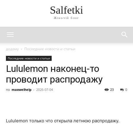
Salfetki
Жіночій блог
додому
Последние новости и статьи
Последние новости и статьи
Lululemon наконец-то
проводит распродажу
по
maxwelhelp
-
2026-07-04
23
0
Lululemon только что открыла летнюю распродажу.