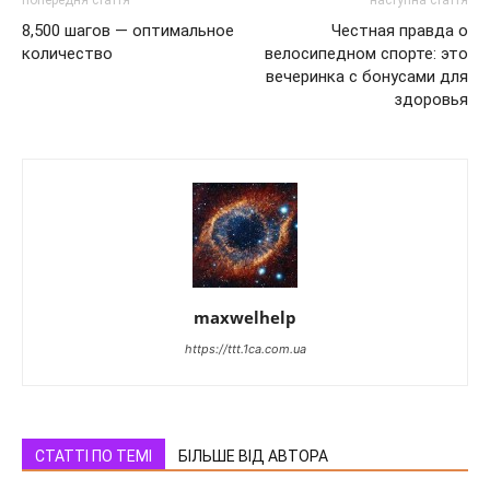
попередня стаття
наступна стаття
8,500 шагов — оптимальное
Честная правда о
количество
велосипедном спорте: это
вечеринка с бонусами для
здоровья
maxwelhelp
https://ttt.1ca.com.ua
СТАТТІ ПО ТЕМІ
БІЛЬШЕ ВІД АВТОРА