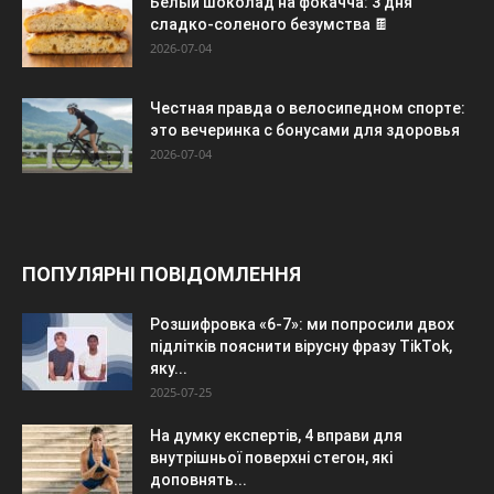
Белый шоколад на фокачча: 3 дня
сладко-соленого безумства 🍫
2026-07-04
Честная правда о велосипедном спорте:
это вечеринка с бонусами для здоровья
2026-07-04
ПОПУЛЯРНІ ПОВІДОМЛЕННЯ
Розшифровка «6-7»: ми попросили двох
підлітків пояснити вірусну фразу TikTok,
яку...
2025-07-25
На думку експертів, 4 вправи для
внутрішньої поверхні стегон, які
доповнять...