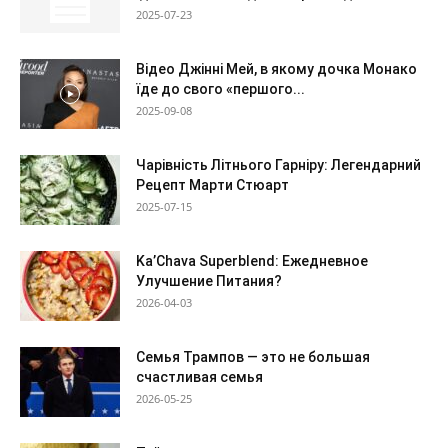
2025-07-23
Відео Джінні Мей, в якому дочка Монако
їде до свого «першого...
2025-09-08
Чарівність Літнього Гарніру: Легендарний
Рецепт Марти Стюарт
2025-07-15
Ka’Chava Superblend: Ежедневное
Улучшение Питания?
2026-04-03
Семья Трампов — это не большая
счастливая семья
2026-05-25