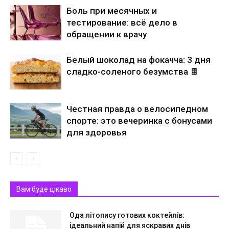
Боль при месячных и
тестирование: всё дело в
обращении к врачу
Белый шоколад на фокачча: 3 дня
сладко-соленого безумства 🍫
Честная правда о велосипедном
спорте: это вечеринка с бонусами
для здоровья
Вам буде цікаво
Ода літопису готових коктейлів:
ідеальний напій для яскравих днів