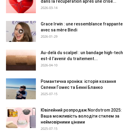
dans la récupération après une crise...
2026-03-14
Grace Irwin : une ressemblance frappante
avec sa mère Bindi
2026-01-29
Au-delà du scalpel : un bandage high-tech
est-il l’avenir du traitement...
2026-04-10
Романтична хроніка: історія кохання
Селени Гомес та Бенні Бланко
2025-07-15
Ювілейний розпродаж Nordstrom 2025:
Ваша можливість володіти стилем за
неймовірними цінами
2025-07-15