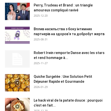
Perry, Trudeau et Brand : un triangle
amoureux compliqué ravivé
2025-12-20
Вплив насильства з боку інтимних
партнерів на здоров’я та добробут жертв
2025-08-31
Robert Irwin remporte Danse avec les stars
et rend hommage à...
2025-11-27
Quiche Surgelée : Une Solution Petit
Déjeuner Rapide et Gourmande
2026-01-29
Le hack viral de la patate douce : pourquoi
c’est en fait...
2025-12-20