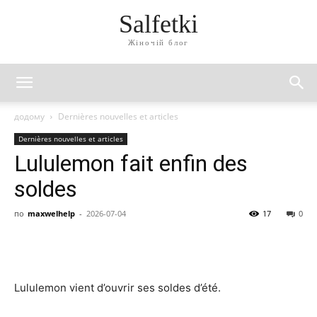
Salfetki
Жіночій блог
додому
Dernières nouvelles et articles
Dernières nouvelles et articles
Lululemon fait enfin des
soldes
по
maxwelhelp
-
2026-07-04
17
0
Lululemon vient d’ouvrir ses soldes d’été.