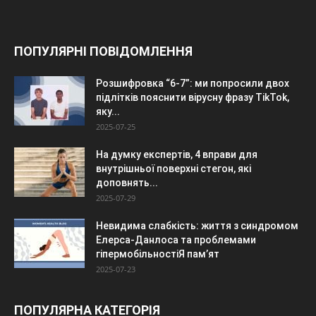
ПОПУЛЯРНІ ПОВІДОМЛЕННЯ
Розшифровка “6-7”: ми попросили двох
підлітків пояснити вірусну фразу TikTok,
яку...
2025-07-25
На думку експертів, 4 вправи для
внутрішньої поверхні стегон, які
доповнять...
2025-07-29
Невидима слабкість: життя з синдромом
Елерса-Данлоса та проблемами
гіпермобільностіЯ пам’ят
2025-07-23
ПОПУЛЯРНА КАТЕГОРІЯ