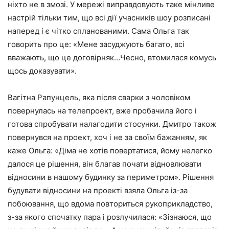
ніхто не в змозі. У мережі виправдовують таке мінливе
настрій тільки тим, що всі дії учасників шоу розписані
наперед і є чітко спланованими. Сама Ольга так
говорить про це:
«Мене засуджують багато, всі
вважають, що це договірняк…Чесно, втомилася комусь
щось доказувати».
Вагітна Рапунцель, яка після сварки з чоловіком
повернулась на телепроект, вже пробачила його і
готова спробувати налагодити стосунки. Дмитро також
повернувся на проект, хоч і не за своїм бажанням, як
каже Ольга:
«Діма не хотів повертатися, йому нелегко
далося це рішення, він благав почати відновлювати
відносини в нашому будинку за периметром».
Рішення
будувати відносини на проекті взяла Ольга із-за
побоювання, що вдома повториться рукоприкладство,
з-за якого спочатку пара і розлучилася:
«Зізнаюся, що