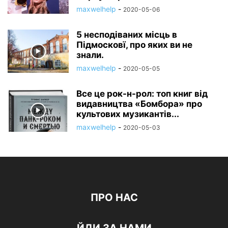
maxwelhelp
-
2020-05-06
5 несподіваних місць в
Підмосковї, про яких ви не
знали.
maxwelhelp
-
2020-05-05
Все це рок-н-рол: топ книг від
видавництва «Бомбора» про
культових музикантів...
maxwelhelp
-
2020-05-03
ПРО НАС