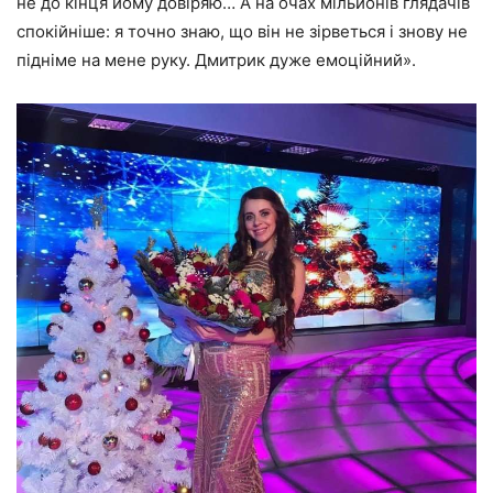
не до кінця йому довіряю… А на очах мільйонів глядачів
спокійніше: я точно знаю, що він не зірветься і знову не
підніме на мене руку. Дмитрик дуже емоційний».