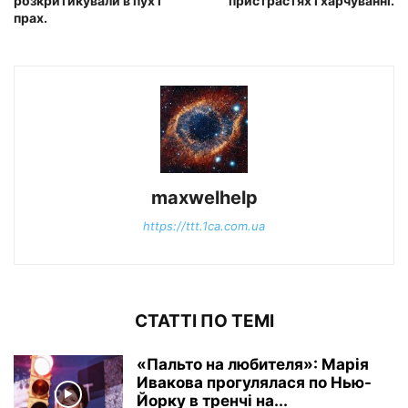
розкритикували в пух і
пристрастях і харчуванні.
прах.
maxwelhelp
https://ttt.1ca.com.ua
СТАТТІ ПО ТЕМІ
«Пальто на любителя»: Марія
Ивакова прогулялася по Нью-
Йорку в тренчі на...