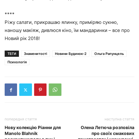
****
Ріжу салати, прикрашаю ялинку, приміряю сукню,
наношу макіяж, дивлюся кіно, їм мандаринки – все про
Новий рік 2018!
ТЕГИ
Знаменитості
Новини Будинок-2
Ольга Рапунцель
Психологія
попередня стаття
наступна стаття
Нову колекцію Ріанни для
Олена Летюча розповіла
Manolo Blahnik
про своїх смакових