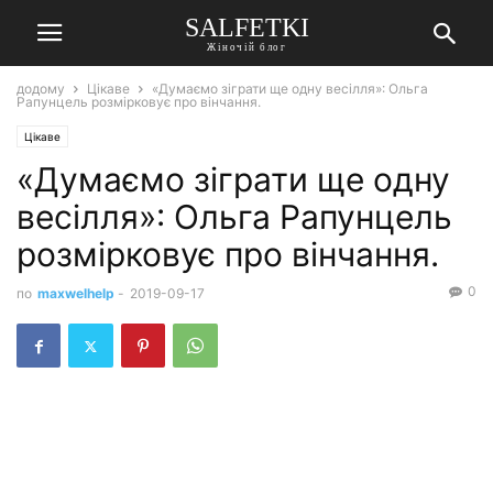
SALFETKI
Жіночій блог
додому
Цікаве
«Думаємо зіграти ще одну весілля»: Ольга
Рапунцель розмірковує про вінчання.
Цікаве
«Думаємо зіграти ще одну
весілля»: Ольга Рапунцель
розмірковує про вінчання.
0
по
maxwelhelp
-
2019-09-17