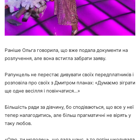
Раніше Ольга говорила, що вже подала документи на
розлучення, але вона встигла забрати заяву.
Рапунцель не перестає дивувати своїх передплатників і
розповіла про своїх з Дмитром планах:
«Думаємо зіграти
ще одне весілля і повінчатися…»
Більшість ради за дівчину, бо сподіваються, що все у неї
тепер налагодитись, але більш прагматичні не вірять у
таку любов.
«Олю, ти молодець, що дала шанс, а то потім шкодувала