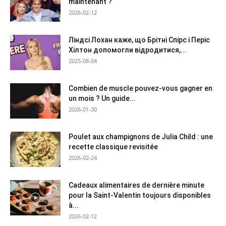
maintenant ?
2026-02-12
Ліндсі Лохан каже, що Брітні Спірс і Періс
Хілтон допомогли відродитися,...
2025-08-04
Combien de muscle pouvez-vous gagner en
un mois ? Un guide...
2026-01-30
Poulet aux champignons de Julia Child : une
recette classique revisitée
2026-02-24
Cadeaux alimentaires de dernière minute
pour la Saint-Valentin toujours disponibles
à...
2026-02-12