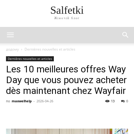
Salfetki
Жіночій блог
додому
Dernières nouvelles et articles
Dernières nouvelles et articles
Les 10 meilleures offres Way
Day que vous pouvez acheter
dès maintenant chez Wayfair
по
maxwelhelp
-
2026-04-26
13
0