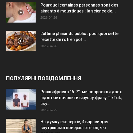
Pourquoi certaines personnes sont des
aimants à moustiques : la science de...
2026-04-26
L’ultime plaisir du public : pourquoi cette
recette de rôti en pot...
2026-04-26
ПОПУЛЯРНІ ПОВІДОМЛЕННЯ
Розшифровка “6-7”: ми попросили двох
підлітків пояснити вірусну фразу TikTok,
яку...
2025-07-25
На думку експертів, 4 вправи для
внутрішньої поверхні стегон, які