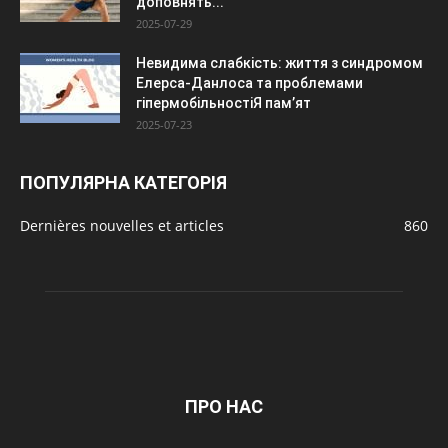
доповнять...
2025-07-29
Невидима слабкість: життя з синдромом
Елерса-Данлоса та проблемами
гіпермобільностіЯ пам’ят
2025-07-23
ПОПУЛЯРНА КАТЕГОРІЯ
Dernières nouvelles et articles
860
ПРО НАС