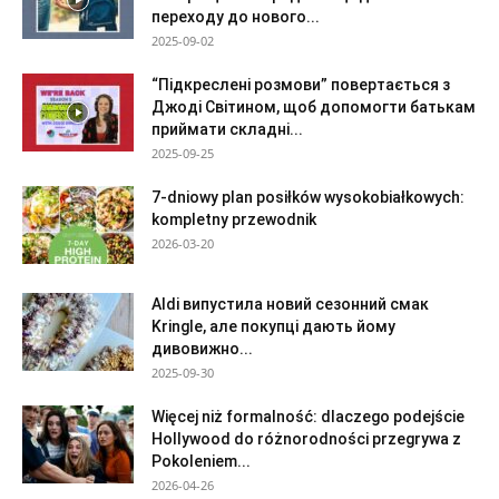
переходу до нового...
2025-09-02
“Підкреслені розмови” повертається з
Джоді Світином, щоб допомогти батькам
приймати складні...
2025-09-25
7-dniowy plan posiłków wysokobiałkowych:
kompletny przewodnik
2026-03-20
Aldi випустила новий сезонний смак
Kringle, але покупці дають йому
дивовижно...
2025-09-30
Więcej niż formalność: dlaczego podejście
Hollywood do różnorodności przegrywa z
Pokoleniem...
2026-04-26