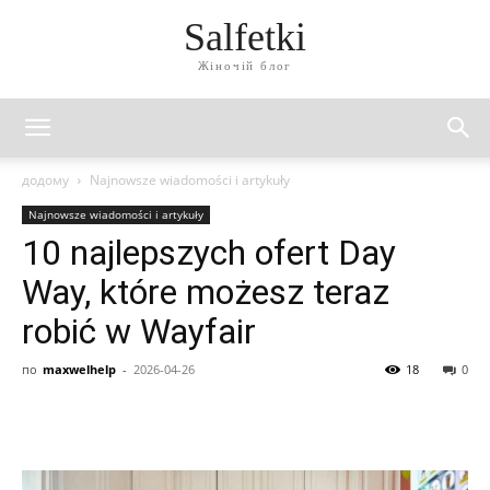
Salfetki
Жіночій блог
додому
Najnowsze wiadomości i artykuły
Najnowsze wiadomości i artykuły
10 najlepszych ofert Day
Way, które możesz teraz
robić w Wayfair
по
maxwelhelp
-
2026-04-26
18
0