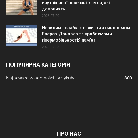
внутрішньої поверхні стегон, які
доповнять...
2025-07-29
Невидима слабкість: життя з синдромом
Елерса-Данлоса та проблемами
гіпермобільностіЯ пам’ят
2025-07-23
ПОПУЛЯРНА КАТЕГОРІЯ
Najnowsze wiadomości i artykuły
860
ПРО НАС