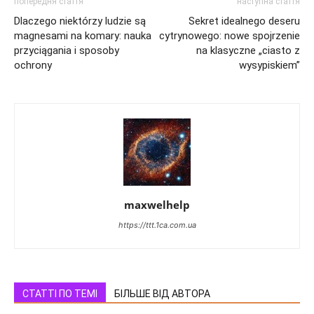
попередня стаття
наступна стаття
Dlaczego niektórzy ludzie są
Sekret idealnego deseru
magnesami na komary: nauka
cytrynowego: nowe spojrzenie
przyciągania i sposoby
na klasyczne „ciasto z
ochrony
wysypiskiem”
maxwelhelp
https://ttt.1ca.com.ua
СТАТТІ ПО ТЕМІ
БІЛЬШЕ ВІД АВТОРА