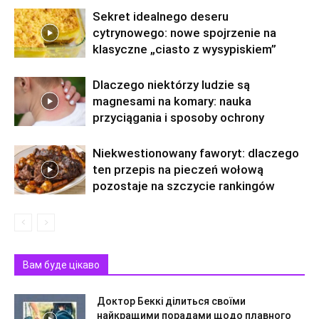
Sekret idealnego deseru
cytrynowego: nowe spojrzenie na
klasyczne „ciasto z wysypiskiem”
Dlaczego niektórzy ludzie są
magnesami na komary: nauka
przyciągania i sposoby ochrony
Niekwestionowany faworyt: dlaczego
ten przepis na pieczeń wołową
pozostaje na szczycie rankingów
Вам буде цікаво
Доктор Беккі ділиться своїми
найкращими порадами щодо плавного