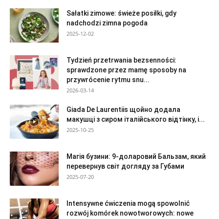
Sałatki zimowe: świeże posiłki, gdy
nadchodzi zimna pogoda
2025-12-02
Tydzień przetrwania bezsenności:
sprawdzone przez mamę sposoby na
przywrócenie rytmu snu...
2026-03-14
Giada De Laurentiis щойно додала
макушці з сиром італійського відтінку, і...
2025-10-25
Магія бузини: 9-доларовий Бальзам, який
перевернув світ догляду за Губами
2025-07-20
Intensywne ćwiczenia mogą spowolnić
rozwój komórek nowotworowych: nowe