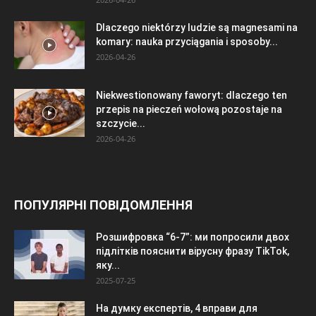
Dlaczego niektórzy ludzie są magnesami na
komary: nauka przyciągania i sposoby...
2026-04-26
Niekwestionowany faworyt: dlaczego ten
przepis na pieczeń wołową pozostaje na
szczycie...
2026-04-26
ПОПУЛЯРНІ ПОВІДОМЛЕННЯ
Розшифровка “6-7”: ми попросили двох
підлітків пояснити вірусну фразу TikTok,
яку...
2025-07-25
На думку експертів, 4 вправи для