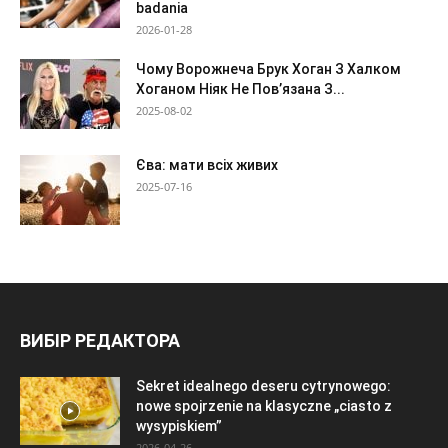
badania
2026-01-28
Чому Ворожнеча Брук Хоган З Халком
Хоганом Ніяк Не Пов’язана З...
2025-08-02
Єва: мати всіх живих
2025-07-16
ВИБІР РЕДАКТОРА
Sekret idealnego deseru cytrynowego:
nowe spojrzenie na klasyczne „ciasto z
wysypiskiem”
2026-04-26