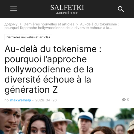
SALFETKI
Жіночій блог
додому
Dernières nouvelles et articles
Au-delà du tokenisme :
pourquoi l’approche hollywoodienne de la diversité échoue à la...
Dernières nouvelles et articles
Au-delà du tokenisme :
pourquoi l’approche
hollywoodienne de la
diversité échoue à la
génération Z
0
по
maxwelhelp
-
2026-04-26