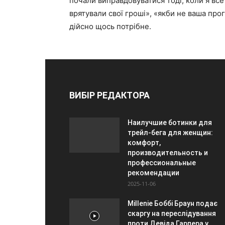
почали виправдовуватися тоді, коли я все
врятували свої гроші», «якби не ваша про
дійсно щось потрібне.
ВИБІР РЕДАКТОРА
Наилучшие ботинки для
трейл-бега для женщин:
комфорт,
производительность и
профессиональные
рекомендации
2025-11-06
Millenie Боббі Браун подає
скаргу на переслідування
проти Девіда Гарпера у...