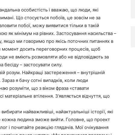
кандальна особистість і вважаю, що люди, які
имані. Що стосується побоїв, це зовсім не за
зловити побої, можу виявитися тільки в такій
иною як мінімум на рівних. Застосування насильства –
у, якщо ми говоримо про якісь поточних питаннях в
й момент досить переговорних процесів, щоб
юди не вміють розмовляти або не відповідають за
на бесіду – застосувати силу.
вій розум. Найкращі застереження – внутрішній
. Зараз я бачу сотні випадків, коли люди
инаю розуміти, що з віком фраза «ставати
 матеріальне втілення. З’являється відчуття, що
ибирати найважливіші, найактуальніші історії, які
е кожна людина зможе вийти. Головне, що проект
ог і почитайте реакцію глядачів. Мої очікування