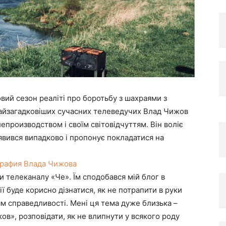
вий сезон реаліті про боротьбу з шахраями з
айзагадковіших сучасних телеведучих Влад Чижов
лепроизводством і своїм світовідчуттям. Він воліє
явився випадково і пропонує покладатися на
рафия Влада Чижова
 телеканалу «Че». Їм сподобався мій блог в
ії буде корисно дізнатися, як не потрапити в руки
ям справедливості. Мені ця тема дуже близька –
ков», розповідати, як не влипнути у всякого роду