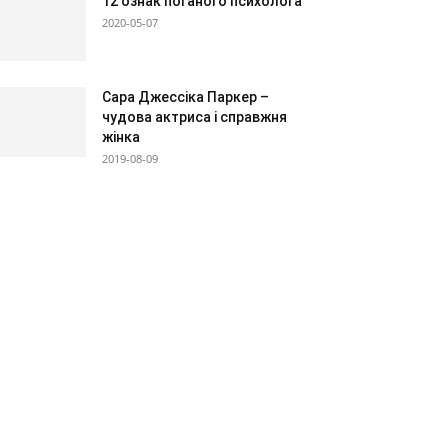
12 ознак поганого психолога
2020-05-07
Сара Джессіка Паркер –
чудова актриса і справжня
жінка
2019-08-09