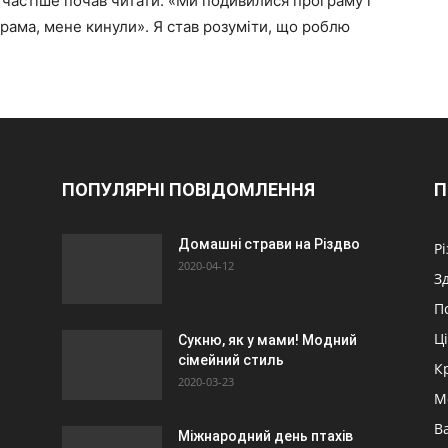
 частіше почав читати: «Ми подивилися програму і
грама, мене кинули». Я став розуміти, що роблю
ПОПУЛЯРНІ ПОВІДОМЛЕННЯ
П
Домашні страви на Різдво
Р
2020-04-12
З
П
Ц
Сукню, як у мами! Модний
сімейний стиль
К
2020-03-23
М
Ва
Міжнародний день птахів