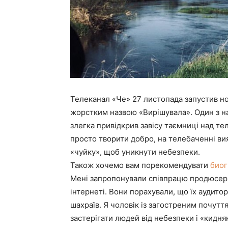
Телеканал «Че» 27 листопада запустив но
жорстким назвою «Вирішувала». Один з н
злегка привідкрив завісу таємниці над те
просто творити добро, на телебаченні ви
«чуйку», щоб уникнути небезпеки.
Також хочемо вам порекомендувати
биог
Мені запропонували співпрацю продюсери
інтернеті. Вони порахували, що їх аудитор
шахраїв. Я чоловік із загостреним почутт
застерігати людей від небезпеки і «кидня