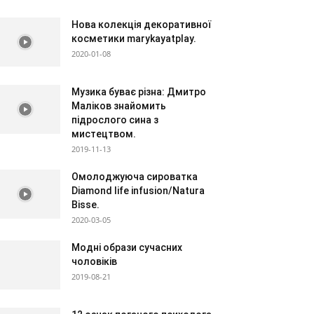
Нова колекція декоративної
косметики marykayatplay.
2020-01-08
Музика буває різна: Дмитро
Маліков знайомить
підрослого сина з
мистецтвом.
2019-11-13
Омолоджуюча сироватка
Diamond life infusion/Natura
Bisse.
2020-03-05
Модні образи сучасних
чоловіків
2019-08-21