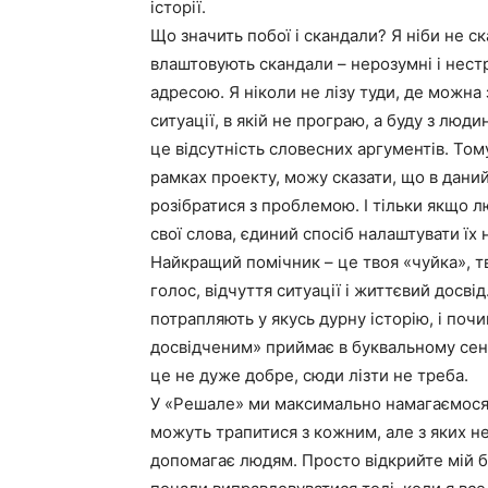
історії.
Що значить побої і скандали? Я ніби не с
влаштовують скандали – нерозумні і нестр
адресою. Я ніколи не лізу туди, де можна 
ситуації, в якій не програю, а буду з люд
це відсутність словесних аргументів. Том
рамках проекту, можу сказати, що в дани
розібратися з проблемою. І тільки якщо л
свої слова, єдиний спосіб налаштувати їх 
Найкращий помічник – це твоя «чуйка», т
голос, відчуття ситуації і життєвий досвід
потрапляють у якусь дурну історію, і поч
досвідченим» приймає в буквальному сенсі
це не дуже добре, сюди лізти не треба.
У «Решале» ми максимально намагаємося в
можуть трапитися з кожним, але з яких н
допомагає людям. Просто відкрийте мій бл