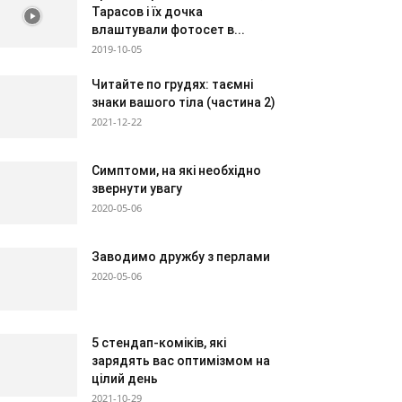
Тарасов і їх дочка
влаштували фотосет в...
2019-10-05
Читайте по грудях: таємні
знаки вашого тіла (частина 2)
2021-12-22
Симптоми, на які необхідно
звернути увагу
2020-05-06
Заводимо дружбу з перлами
2020-05-06
5 стендап-коміків, які
зарядять вас оптимізмом на
цілий день
2021-10-29