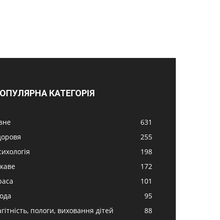
ОПУЛЯРНА КАТЕГОРІЯ
ізне
631
доровя
255
сихологія
198
ікаве
172
раса
101
ода
95
гітність, пологи, виховання дітей
88