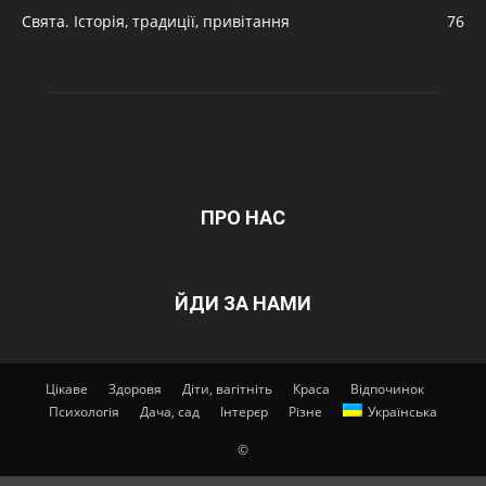
Свята. Історія, традиції, привітання
76
ПРО НАС
ЙДИ ЗА НАМИ
Цікаве
Здоровя
Діти, вагітніть
Краса
Відпочинок
Психологія
Дача, сад
Інтерєр
Різне
Українська
©