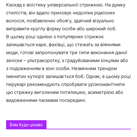
Каскад є воістину універсальної стрижкою. На думку
стилістів, він вдало приховує недоліки рідкісних
волосся, позбавлених обсягу, здатний візуально
виправити круглу форму особи або широкий лоб.
В цьому році однією з популярних стрижок
залишається каре, фахівці, що стежать за віяннями
моди, готові запропонувати три типи виконання даної
зачіски – ультракоротку, з градуйованими кінцями або
з подовженням в зоні особи. Незмінним трендом
іменитих кутюр’є залишається боб. Однак, в цьому році
перукарі рекомендують спробувати урізноманітнити
цю стрижку виголеним потилицею, асиметрією або
видовженими пасмами посередині.
Вам буде цікаво