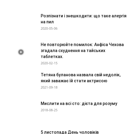
Розпізнати і знешкодити: що таке алергія
на пил
2020-05-06
Не повторюйте помилок: Анфіса Чехова
згадала схуднення на тайських
таблетках.
2020-02-15
Тетяна буланова назвала свій недолік,
який заважає їй стати актрисою
2021-09-18
Мислити на всі сто: дієта для розуму
2018-08-25
5 листопада День чоловіків