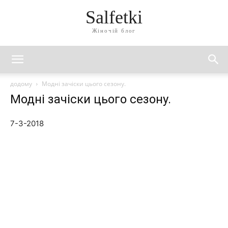
Salfetki
Жіночій блог
додому
Модні зачіски цього сезону.
Модні зачіски цього сезону.
7-3-2018