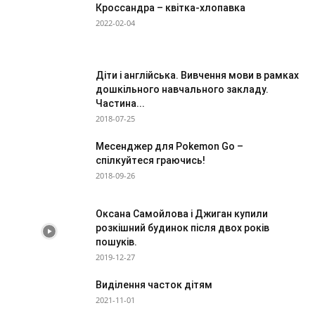
Кроссандра – квітка-хлопавка
2022-02-04
Діти і англійська. Вивчення мови в рамках
дошкільного навчального закладу.
Частина...
2018-07-25
Месенджер для Pokemon Go –
спілкуйтеся граючись!
2018-09-26
Оксана Самойлова і Джиган купили
розкішний будинок після двох років
пошуків.
2019-12-27
Виділення часток дітям
2021-11-01