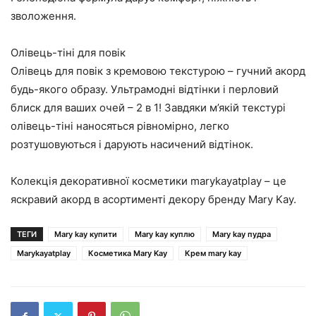
зволоження.
Олівець-тіні для повік
Олівець для повік з кремовою текстурою – гучний акорд
будь-якого образу. Ультрамодні відтінки і перловий
блиск для ваших очей – 2 в 1! Завдяки м’якій текстурі
олівець-тіні наносяться рівномірно, легко
розтушовуються і дарують насичений відтінок.
Колекція декоративної косметики marykayatplay – це
яскравий акорд в асортименті декору бренду Mary Kay.
ТЕГИ
Mary kay купити
Mary kay куплю
Mary kay пудра
Marykayatplay
Косметика Mary Kay
Крем mary kay