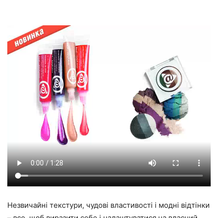
Незвичайні текстури, чудові властивості і модні відтінки
– все, щоб виразити себе і налаштуватися на власний