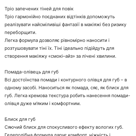
Тріо запечених тіней для повік
Тріо гармонійно поєднаних відтінків допоможуть
реалізувати найсміливіші фантазії в макіяжі без ризику
переборщити.
Легка формула дозволяє рівномірно наносити і
розтушовувати тіні їх. Тіні ідеально підійдуть для
створення макіяжу «смокі–айз» за лічені хвилини.
Помада-олівець для губ
Всі достоїнства помади і контурного олівця для губ – в
одному засобі. Наноситься як помада, сяє, як блиск для
губ. Легка кремова текстура робить нанесення помади-
олівця дуже м’яким і комфортним.
Блиск для губ
Сяючий блиск для спокусливого ефекту вологих губ.
Гелеподібна формула дарує комфорт, ніжність і