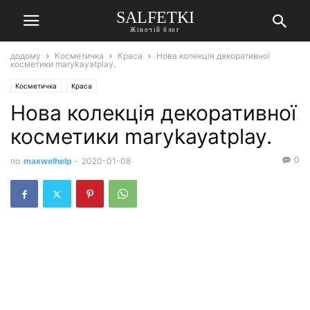
SALFETKI
Жіночій блог
додому
Косметичка
Краса
Нова колекція декоративної
косметики marykayatplay.
Косметичка
Краса
Нова колекція декоративної
косметики marykayatplay.
0
по
maxwelhelp
-
2020-01-08